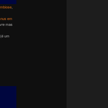
imbiose
,
ymnus em
ivre mas
 (é um