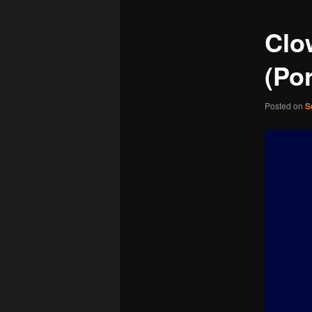
Clo
(Po
Posted on
S