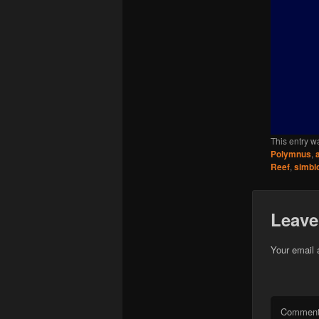
This entry w
Polymnus
,
Reef
,
simbi
Leave
Your email 
Commen