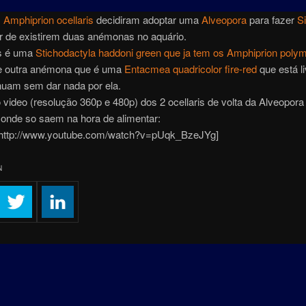
s
Amphiprion ocellaris
decidiram adoptar uma
Alveopora
para fazer
S
ar de existirem duas anémonas no aquário.
s é uma
Stichodactyla haddoni green que ja tem os Amphiprion pol
 outra anémona que é uma
Entacmea quadricolor fire-red
que está l
nuam sem dar nada por ela.
o video (resolução 360p e 480p) dos 2 ocellaris de volta da Alveopora
 onde so saem na hora de alimentar:
http://www.youtube.com/watch?v=pUqk_BzeJYg]
N