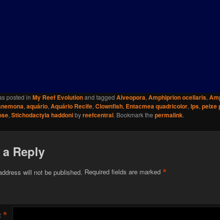
as posted in
My Reef Evolution
and tagged
Alveopora
,
Amphiprion ocellaris
,
Amp
anemona
,
aquário
,
Aquário Recife
,
Clownfish
,
Entacmea quadricolor
,
lps
,
peixe 
ose
,
Stichodactyla haddoni
by
reefcentral
. Bookmark the
permalink
.
 a Reply
*
address will not be published.
Required fields are marked
*
t