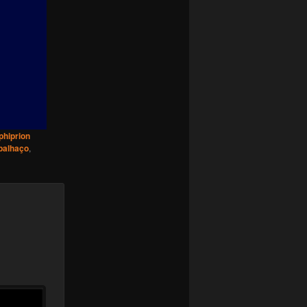
hiprion
palhaço
,