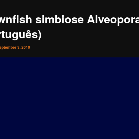
wnfish simbiose Alveopor
rtuguês)
eptember 3, 2010