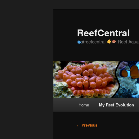
Skip
to
primary
ReefCentral
content
#reefcentral
Reef Aquar
Main
Home
My Reef Evolution
menu
Post
←
Previous
navigation