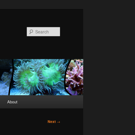
Search
About
Next
→