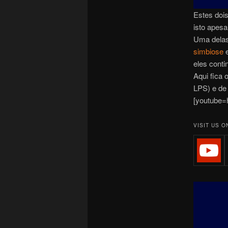
Estes doi
isto apes
Uma dela
simbiose
e
eles conti
Aqui fica 
LPS) e de
[youtube=
VISIT US O