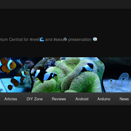
ium Central for #reef
and #sea
preservation
Articles
DIY Zone
Reviews
Android
Arduino
News