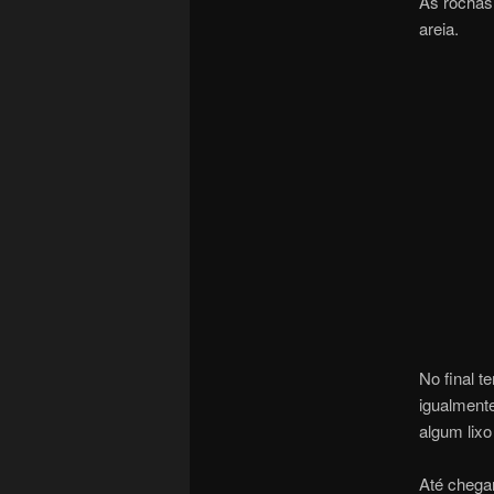
As rochas
areia.
No final t
igualmente
algum lix
Até chegar