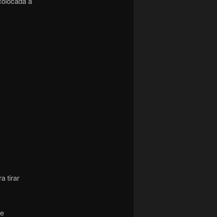
colocada a
a tirar
se