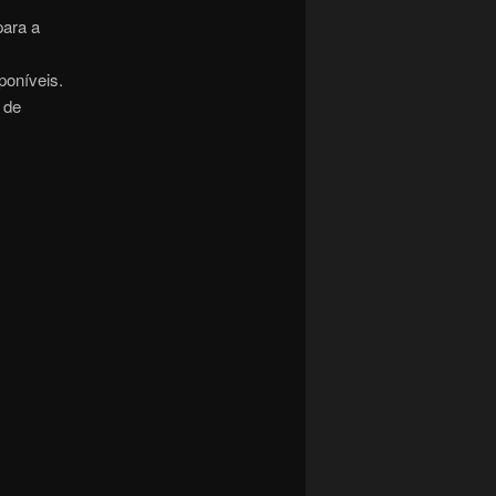
para a
poníveis.
 de