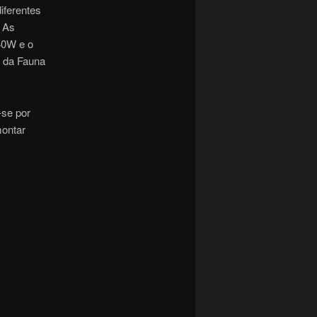
iferentes
. As
40W e o
t da Fauna
-se por
montar