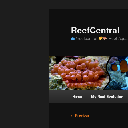
Skip
to
primary
ReefCentral
content
#reefcentral
Reef Aquar
Main
Home
My Reef Evolution
menu
Post
←
Previous
navigation