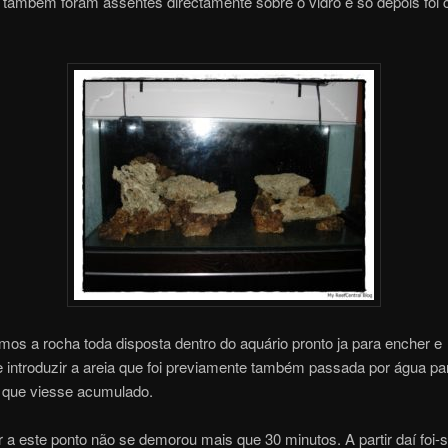
 também foram assentes directamente sobre o vidro e so depois foi 
emos a rocha toda disposta dentro do aquário pronto ja para encher e
 introduzir a areia que foi previamente também passada por água par
o que viesse acumulado.
 a este ponto não se demorou mais que 30 minutos. A partir daí foi-