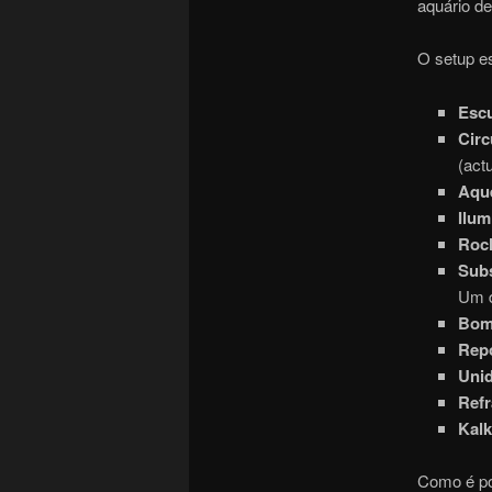
aquário d
O setup es
Esc
Circ
(act
Aqu
Ilum
Roc
Sub
Um d
Bom
Rep
Uni
Ref
Kal
Como é po