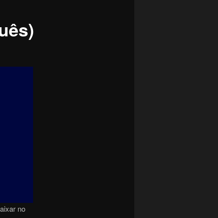
uês)
aixar no