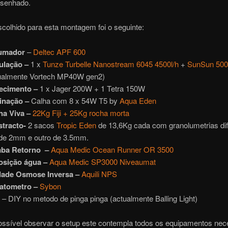
esenhado.
colhido para esta montagem foi o seguinte:
umador
–
Deltec APF 600
ulação –
1 x
Tunze Turbelle Nanostream 6045 4500l/h
+
SunSun 500
ualmente Vortech MP40W gen2)
ecimento –
1 x Jager 200W + 1 Tetra 150W
inação –
Calha com 8 x 54W T5 by
Aqua Eden
ha Viva –
22Kg Fiji + 25Kg rocha morta
stracto-
2 sacos
Tropic Eden
de 13,6Kg cada com granolumetrias dif
e 2mm e outro de 3.5mm.
ba Retorno –
Aqua Medic Ocean Runner OR 3500
osição água –
Aqua Medic SP3000 Niveaumat
dade Osmose Inversa –
Aquili NPS
ratometro –
Sybon
k
– DIY no metodo de pinga pinga (actualmente Balling Light)
ssível observar o setup este contempla todos os equipamentos nec