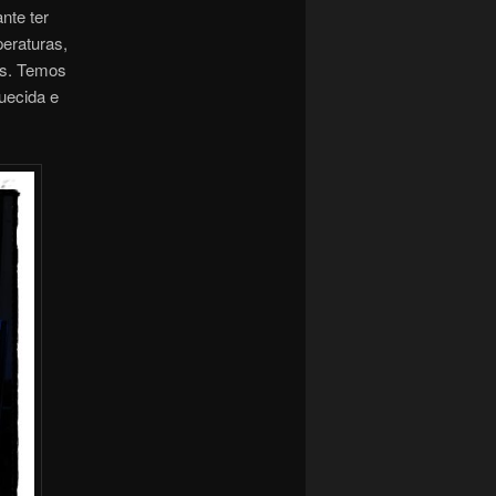
nte ter
eraturas,
es. Temos
uecida e