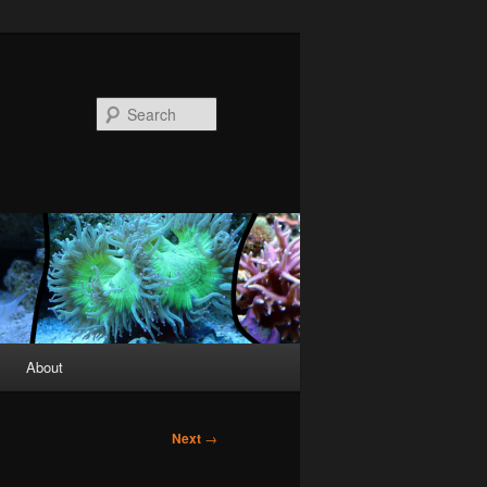
Search
About
Next
→