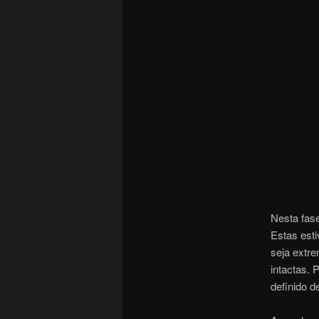
Nesta fas
Estas esti
seja extr
intactas. 
definido d