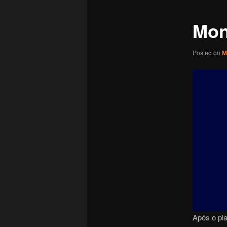
Mon
Posted on
M
Após o pla