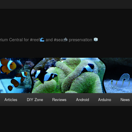
ium Central for #reef
and #sea
preservation
Articles
DIY Zone
Reviews
Android
Arduino
News