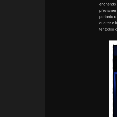
enchendo o
previamen
portanto 
que ter o 
ter todos 