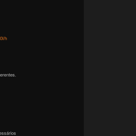
0l/h
erentes.
essários