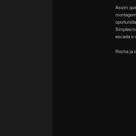
Assim que
montagem n
oportunida
Simplesmen
escada e 
Rocha ja d