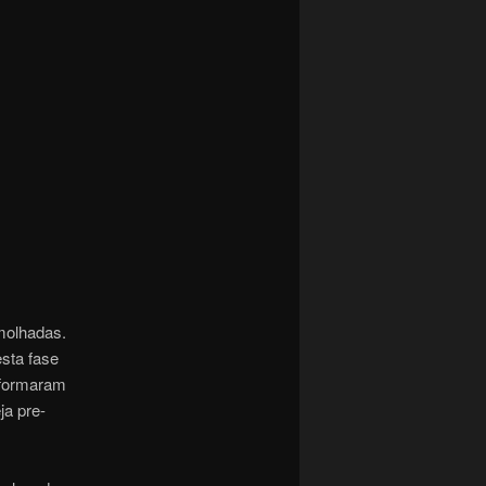
molhadas.
sta fase
 formaram
ja pre-