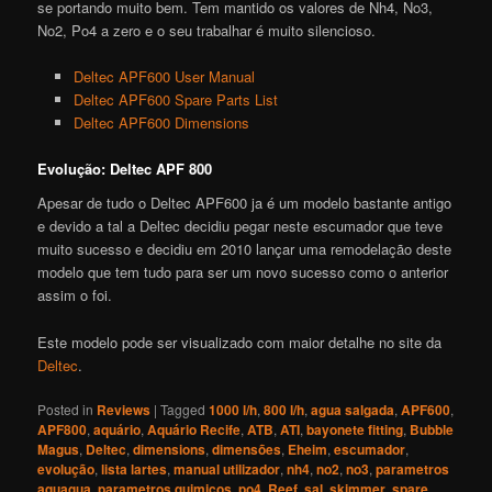
se portando muito bem. Tem mantido os valores de Nh4, No3,
No2, Po4 a zero e o seu trabalhar é muito silencioso.
Deltec APF600 User Manual
Deltec APF600 Spare Parts List
Deltec APF600 Dimensions
Evolução: Deltec APF 800
Apesar de tudo o Deltec APF600 ja é um modelo bastante antigo
e devido a tal a Deltec decidiu pegar neste escumador que teve
muito sucesso e decidiu em 2010 lançar uma remodelação deste
modelo que tem tudo para ser um novo sucesso como o anterior
assim o foi.
Este modelo pode ser visualizado com maior detalhe no site da
Deltec
.
Posted in
Reviews
|
Tagged
1000 l/h
,
800 l/h
,
agua salgada
,
APF600
,
APF800
,
aquário
,
Aquário Recife
,
ATB
,
ATI
,
bayonete fitting
,
Bubble
Magus
,
Deltec
,
dimensions
,
dimensões
,
Eheim
,
escumador
,
evolução
,
lista lartes
,
manual utilizador
,
nh4
,
no2
,
no3
,
parametros
aquagua
,
parametros quimicos
,
po4
,
Reef
,
sal
,
skimmer
,
spare