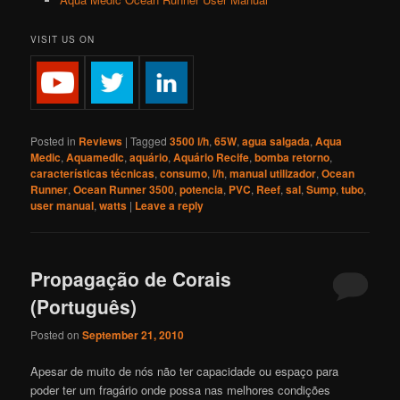
VISIT US ON
Posted in
Reviews
|
Tagged
3500 l/h
,
65W
,
agua salgada
,
Aqua
Medic
,
Aquamedic
,
aquário
,
Aquário Recife
,
bomba retorno
,
características técnicas
,
consumo
,
l/h
,
manual utilizador
,
Ocean
Runner
,
Ocean Runner 3500
,
potencia
,
PVC
,
Reef
,
sal
,
Sump
,
tubo
,
user manual
,
watts
|
Leave a reply
Propagação de Corais
(Português)
Posted on
September 21, 2010
Apesar de muito de nós não ter capacidade ou espaço para
poder ter um fragário onde possa nas melhores condições