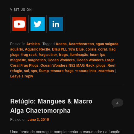
VISIT US ON
Posted in
Articles
|
Tagged
Acans
,
Acanthastreas
,
agua salgada
,
aquário
,
Aquário Recife
,
Blau PLL 18w Blue
,
corais
,
coral
,
frag
plugs
,
frag rack
,
frag scisor
,
frags
,
iluminação
,
iman
,
lps
,
magnetic
,
magnetico
,
Ocean Wonders
,
Ocean Wonders Large
Coral Frag Plugs
,
Ocean Wonders N52 MAG Rack
,
plugs
,
Reef
,
refugio
,
sal
,
sps
,
Sump
,
tesoura frags
,
tesoura Inox
,
zoanthus
|
Leave a reply
Refúgio: Mangues & Macro
4
Alga Chaetomorpha
Posted on
June 3, 2010
Uma forma de conseguir complementar o escumador na função