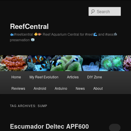
Skip
Skip
to
to
Sear
primary
secondary
content
content
ReefCentral
#reefcentral
Reef Aquarium Central for #reef
and #sea
preservation
Main
Home
My Reef Evolution
Articles
DIY Zone
menu
Reviews
Android
Arduino
News
About
TAG ARCHIVES:
SUMP
Escumador Deltec APF600