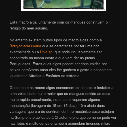
Esta macro alga juntamente com os mangues constituem o
refúgio do meu aquário.
No entanto existem outros tipos de macro algas como a
Botryocladia uvaria
que se caracteriza por ter uma cor
avermelhada ou a
Ulva sp.
que pode inclusivamente ser
encontrada na nossa costa e que vem dar as praias
Portuguesas. Estas duas algas podem ser consumidas por
peixes herbívoros caso eles lhe ganhem o gosto e consomem
igualmente Nitratos e Fosfatos do sistema.
Geralmente as macro-algas consomem os nitratos e fosfatos a
uma velocidade muito maior que os mangues devido ao seus
muito rápido crescimento, no entanto requerem alguma
manutenção (lavagem de 15 em 15 dias). Têm ainda duas
vantagens que é a de servirem de filtro mecânico caso estejam
na Sump e isto aplica-se à Chaetomorpha que como se pode ver
nas fotos é muito densa e também acumulam imensos micro-