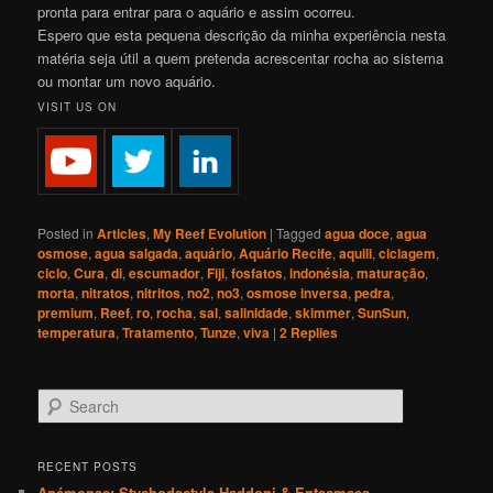
pronta para entrar para o aquário e assim ocorreu.
Espero que esta pequena descrição da minha experiência nesta
matéria seja útil a quem pretenda acrescentar rocha ao sistema
ou montar um novo aquário.
VISIT US ON
Posted in
Articles
,
My Reef Evolution
|
Tagged
agua doce
,
agua
osmose
,
agua salgada
,
aquário
,
Aquário Recife
,
aquili
,
ciclagem
,
ciclo
,
Cura
,
di
,
escumador
,
Fiji
,
fosfatos
,
indonésia
,
maturação
,
morta
,
nitratos
,
nitritos
,
no2
,
no3
,
osmose inversa
,
pedra
,
premium
,
Reef
,
ro
,
rocha
,
sal
,
salinidade
,
skimmer
,
SunSun
,
temperatura
,
Tratamento
,
Tunze
,
viva
|
2
Replies
S
e
a
r
RECENT POSTS
c
Anémonas: Stychodactyla Haddoni & Entacmaea