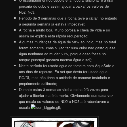
O escumador entrou depois e la ficou a funcionar e a tirar
porcaria do cubo e assim ajudar a baixar os valores de
No2, No3;
Período de 3 semanas que a rocha teve a ciclar, no entanto
á segunda semana ja estava impecável;
A rocha é muito boa. Muito porosa e cheia de vida e so
assim se explica esta rápida recuperação;
Algumas mudanças de água de 50% ao incio, mas no total
foram somente umas 5. (ao tar num cubo não gasto quase
água nenhuma ao mudar 50%, porque caso fosse no
tanque principal gastava imensa água e sal);
Neste período foi usada agua da torneira com AquaSafe e
uns dias de repouso. Eu sei que devia ter usado agua
RO/DI, mas não tinha a unidade de osmose instalada e
propriamente calibrada;
Durante estas 3 semanas virei a rocha 2/3 vezes para
ajudar a libertar matéria morta. Obviamente que cada vez
que mexia os valores de NO2 e NO3 até rebentavam a
escala
;