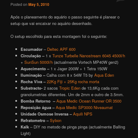
Posted on
May 5, 2010
Após o planeamento do aquário o passo seguinte é planear o
setup que vai encaixar no aquário desenhado.
O setup escolhido para esta montagem foi o seguinte:
Escumador
–
Deltec APF 600
Circulação –
1 x
Tunze Turbelle Nanostream 6045 4500l/h
+
SunSun 5000l/h
(actualmente Vortech MP40W gen2)
Aquecimento –
1 x Jager 200W + 1 Tetra 150W
Iluminação –
Calha com 8 x 54W T5 by
Aqua Eden
Rocha Viva –
22Kg Fiji + 25Kg rocha morta
Substracto-
2 sacos
Tropic Eden
de 13,6Kg cada com
granolumetrias diferentes. Um de 2mm e outro de 3.5mm.
Bomba Retorno –
Aqua Medic Ocean Runner OR 3500
Reposição água –
Aqua Medic SP3000 Niveaumat
Unidade Osmose Inversa –
Aquili NPS
Refratometro –
Sybon
Kalk
– DIY no metodo de pinga pinga (actualmente Balling
Light)