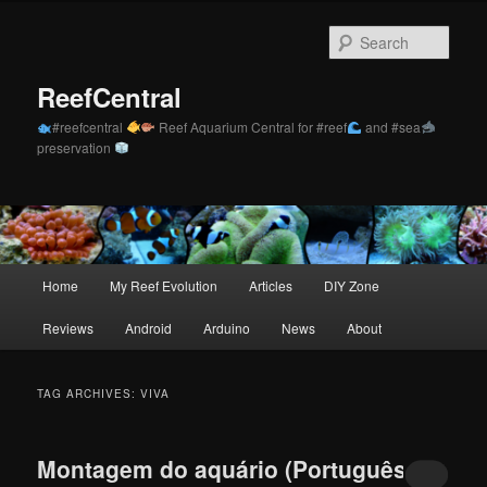
Skip
Skip
to
to
Sear
primary
secondary
content
content
ReefCentral
#reefcentral
Reef Aquarium Central for #reef
and #sea
preservation
Main
Home
My Reef Evolution
Articles
DIY Zone
menu
Reviews
Android
Arduino
News
About
TAG ARCHIVES:
VIVA
Montagem do aquário (Português)