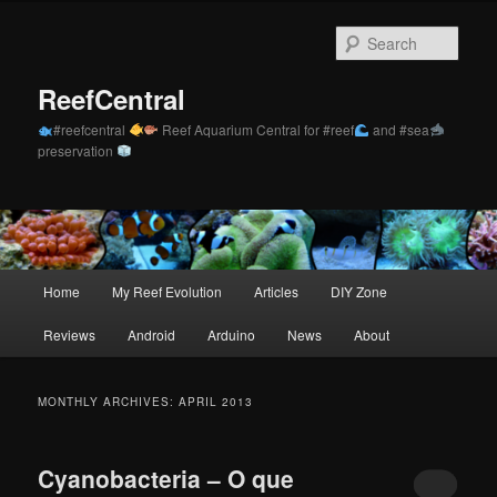
Skip
Skip
to
to
Sear
primary
secondary
content
content
ReefCentral
#reefcentral
Reef Aquarium Central for #reef
and #sea
preservation
Main
Home
My Reef Evolution
Articles
DIY Zone
menu
Reviews
Android
Arduino
News
About
MONTHLY ARCHIVES:
APRIL 2013
Cyanobacteria – O que