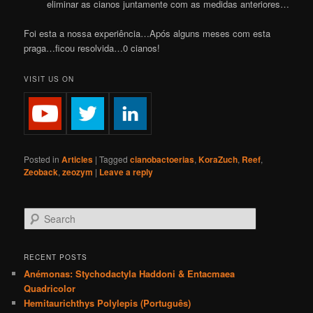
eliminar as cianos juntamente com as medidas anteriores…
Foi esta a nossa experiência…Após alguns meses com esta
praga…ficou resolvida…0 cianos!
VISIT US ON
Posted in
Articles
|
Tagged
cianobactoerias
,
KoraZuch
,
Reef
,
Zeoback
,
zeozym
|
Leave a reply
S
e
a
r
RECENT POSTS
c
Anémonas: Stychodactyla Haddoni & Entacmaea
h
Quadricolor
Hemitaurichthys Polylepis (Português)