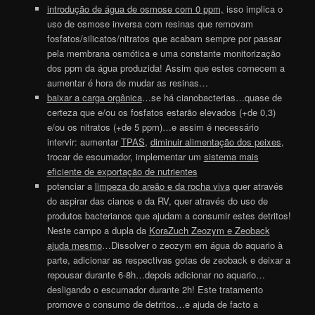
introdução de água de osmose com 0 ppm,
isso implica o
uso de osmose inversa com resinas que removam
fosfatos/silicatos/nitratos que acabam sempre por passar
pela membrana osmótica e uma constante monitorização
dos ppm da água produzida! Assim que estes comecem a
aumentar é hora de mudar as resinas…
baixar a carga orgânica
…se há cianobacterias…quase de
certeza que e/ou os fosfatos estarão elevados (+de 0,3)
e/ou os nitratos (+de 5 ppm)…e assim é necessário
intervir: aumentar
TPAS
,
diminuir alimentação dos peixes
,
trocar de escumador, implementar um
sistema mais
eficiente de exportação de nutrientes
potenciar a
limpeza do areão e da rocha viva
quer através
do aspirar das cianos e da RV, quer através do uso de
produtos bacterianos que ajudam a consumir estes detritos!
Neste campo a dupla da
KoraZuch Zeozym e Zeoback
ajuda mesmo
…Dissolver o zeozym em água do aquario à
parte, adicionar as respectivas gotas de zeoback e deixar a
repousar durante 6-8h…depois adicionar no aquario…
desligando o escumador durante 2h! Este tratamento
promove o consumo de detritos…e ajuda de facto a