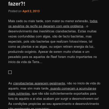
fazer?!
Posted on
April 2, 2013
Mais cedo ou mais tarde, com maior ou menor extensão,
todos
os aquários de recife se deparam com este problema
…o
desenvolvimento das inestéticas cianobacterias. Estas muitas
vezes confundidas com algas, são de facto bactérias, mas
especiais, pois são bacterias que realizam fotossíntese, tal
como as plantas e as algas, ou sejam retiram energia da luz,
produzindo oxigénio. Apesar de serem muito chatas e um
pesadelo para os aquarios de Reef foram muito importantes no
inicio da vida da Terra…
As
cianobacterias aparecem geralmente
, não no inicio de vida do
aquario, mas sim mais tarde,
quando começam a acumular-se
mais nutrientes
, que não são suficientemente exportados para
fora do aquário e ai elas acabam por surgir e desenvolverem-se!
As condições propicias ao seu aparecimento e desenvolvimento
são geralmente as seguintes: