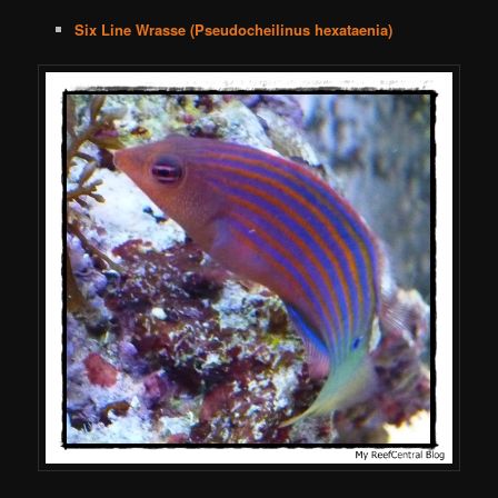
Six Line Wrasse (Pseudocheilinus hexataenia)