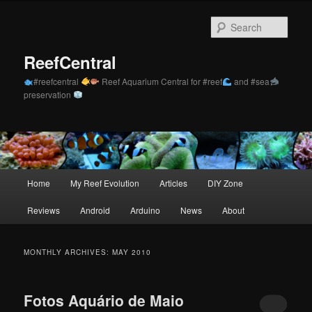
Skip
Skip
to
to
Sear
primary
secondary
content
content
ReefCentral
#reefcentral
Reef Aquarium Central for #reef
and #sea
preservation
Main
Home
My Reef Evolution
Articles
DIY Zone
menu
Reviews
Android
Arduino
News
About
MONTHLY ARCHIVES:
MAY 2010
Fotos Aquário de Maio