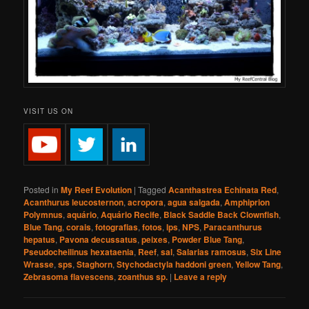
VISIT US ON
Posted in
My Reef Evolution
|
Tagged
Acanthastrea Echinata Red
,
Acanthurus leucosternon
,
acropora
,
agua salgada
,
Amphiprion
Polymnus
,
aquário
,
Aquário Recife
,
Black Saddle Back Clownfish
,
Blue Tang
,
corais
,
fotografias
,
fotos
,
lps
,
NPS
,
Paracanthurus
hepatus
,
Pavona decussatus
,
peixes
,
Powder Blue Tang
,
Pseudocheilinus hexataenia
,
Reef
,
sal
,
Salarias ramosus
,
Six Line
Wrasse
,
sps
,
Staghorn
,
Stychodactyla haddoni green
,
Yellow Tang
,
Zebrasoma flavescens
,
zoanthus sp.
|
Leave a reply