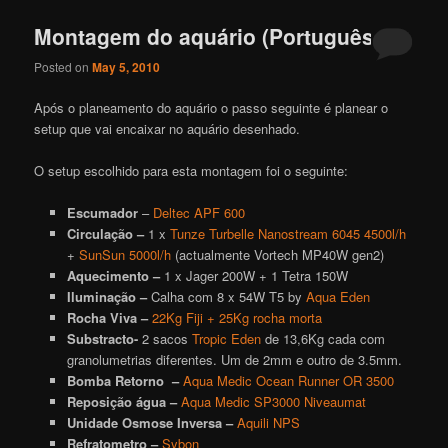
Montagem do aquário (Português)
Posted on
May 5, 2010
Após o planeamento do aquário o passo seguinte é planear o
setup que vai encaixar no aquário desenhado.
O setup escolhido para esta montagem foi o seguinte:
Escumador
–
Deltec APF 600
Circulação –
1 x
Tunze Turbelle Nanostream 6045 4500l/h
+
SunSun 5000l/h
(actualmente Vortech MP40W gen2)
Aquecimento –
1 x Jager 200W + 1 Tetra 150W
Iluminação –
Calha com 8 x 54W T5 by
Aqua Eden
Rocha Viva –
22Kg Fiji + 25Kg rocha morta
Substracto-
2 sacos
Tropic Eden
de 13,6Kg cada com
granolumetrias diferentes. Um de 2mm e outro de 3.5mm.
Bomba Retorno –
Aqua Medic Ocean Runner OR 3500
Reposição água –
Aqua Medic SP3000 Niveaumat
Unidade Osmose Inversa –
Aquili NPS
Refratometro –
Sybon