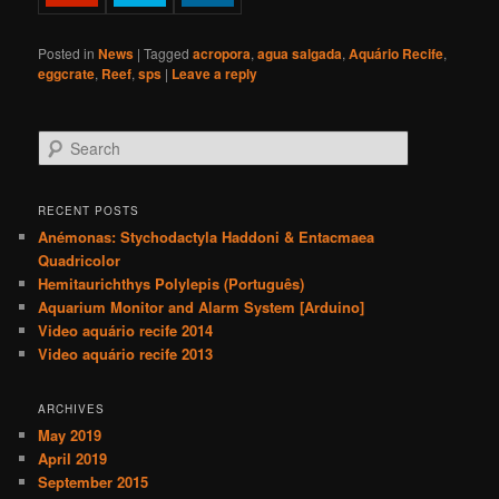
Posted in
News
|
Tagged
acropora
,
agua salgada
,
Aquário Recife
,
eggcrate
,
Reef
,
sps
|
Leave a reply
S
e
a
r
RECENT POSTS
c
Anémonas: Stychodactyla Haddoni & Entacmaea
h
Quadricolor
Hemitaurichthys Polylepis (Português)
Aquarium Monitor and Alarm System [Arduino]
Video aquário recife 2014
Video aquário recife 2013
ARCHIVES
May 2019
April 2019
September 2015