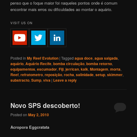
penso que o foque maior foi naqueles pontos onde é comum
encontrar mais erros ou dificuldades ao montar o aquário.
VISIT US ON
Posted in
My Reef Evolution
|
Tagged
agua doce
,
agua salgada
,
aquário
,
Aquário Recife
,
bomba circulação
,
bomba retorno
,
equipamentos
,
escumador
,
Fiji
,
jerrican
,
kalk
,
Montagem
,
morta
,
Reef
,
refratometro
,
reposição
,
rocha
,
salinidade
,
setup
,
skimmer
,
substracto
,
Sump
,
viva
|
Leave a reply
Novo SPS descoberto!
Posted on
May 2, 2010
Acropora Eggcratata