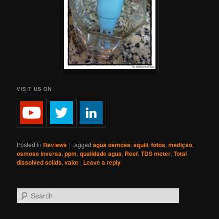
VISIT US ON
Posted in
Reviews
|
Tagged
agua osmose
,
aquili
,
fotos
,
medição
,
osmose inversa
,
ppm
,
qualidade agua
,
Reef
,
TDS meter
,
Total
dissolved solids
,
valor
|
Leave a reply
S
e
a