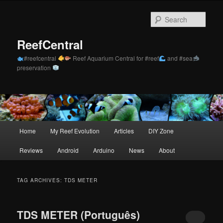
Skip
Skip
to
to
Sear
primary
secondary
content
content
ReefCentral
#reefcentral
Reef Aquarium Central for #reef
and #sea
preservation
Main
Home
My Reef Evolution
Articles
DIY Zone
menu
Reviews
Android
Arduino
News
About
TAG ARCHIVES:
TDS METER
TDS METER (Português)