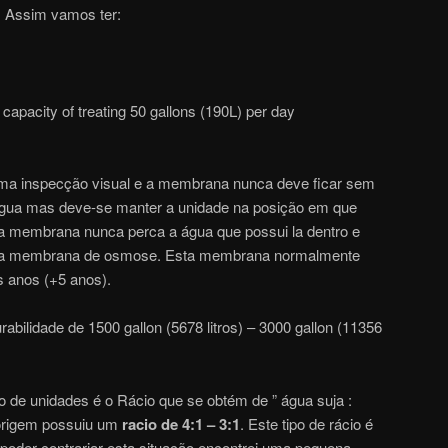
. Assim vamos ter:
pacity of treating 50 gallons (190L) per day
uma inspecção visual e a membrana nunca deve ficar sem
 água mas deve-se manter a unidade na posição em que
 a membrana nunca perca a água que possui la dentro e
gar a membrana de osmose. Esta membrana normalmente
s anos (+5 anos).
rabilidade de 1500 gallon (5678 litros) – 3000 gallon (11356
o de unidades é o Rácio que se obtém de ” água suja :
 origem possuiu um
racio de 4:1 – 3:1
. Este tipo de rácio é
poder contrariar esta situação encontrei uma pequena