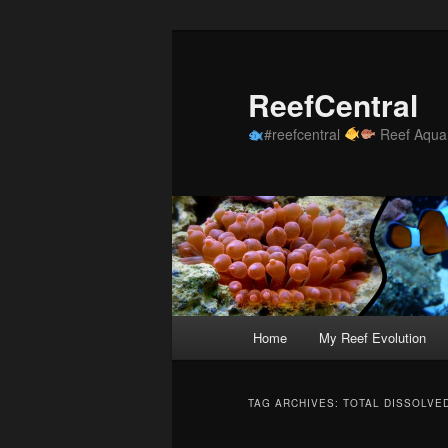
Skip
Skip
to
to
primary
secondary
ReefCentral
content
content
#reefcentral
Reef Aquar
Main
Home
My Reef Evolution
menu
TAG ARCHIVES:
TOTAL DISSOLVE