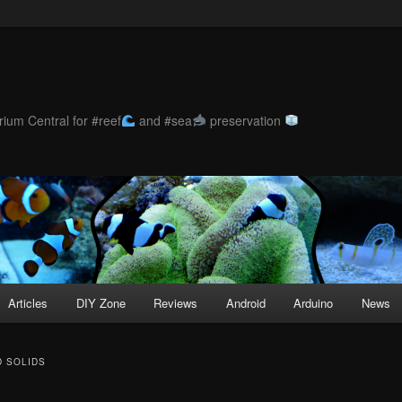
ium Central for #reef
and #sea
preservation
Articles
DIY Zone
Reviews
Android
Arduino
News
D SOLIDS