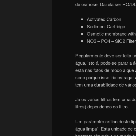
de osmose. Dai ela ser RO/DI
Activated Carbon
Sediment Cartridge
Osmotic membrane with ca
NO3 – PO4 – SiO2 Filter
Regularmente deve ser feita 
água, isto é, pode-se parar a
está nas fotos de modo a que
sece porque isso iria estra
tem uma durabilidade de vário
Já os vários filtros têm uma du
litros) dependendo do filtro.
Um parâmetro crítico deste tip
água limpa”. Esta unidade de
bastante elevado e de modo a 