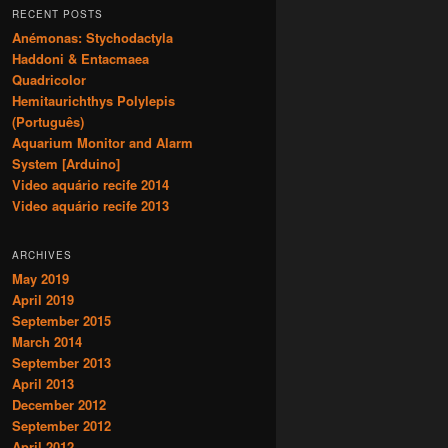
r
RECENT POSTS
c
Anémonas: Stychodactyla
h
Haddoni & Entacmaea
Quadricolor
Hemitaurichthys Polylepis
(Português)
Aquarium Monitor and Alarm
System [Arduino]
Video aquário recife 2014
Video aquário recife 2013
ARCHIVES
May 2019
April 2019
September 2015
March 2014
September 2013
April 2013
December 2012
September 2012
April 2012