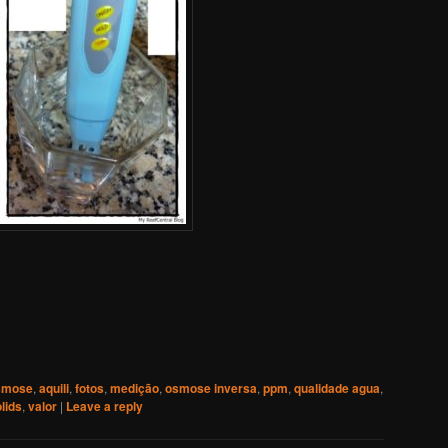
smose
,
aquili
,
fotos
,
medição
,
osmose inversa
,
ppm
,
qualidade agua
,
lids
,
valor
|
Leave a reply