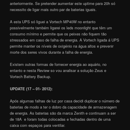
anteriormente. Se pretender aumentar este uptime para 20h só
necessito de ligar mais outro par de baterias iguais.
A esta UPS só liguei a Vortech MP40W no entanto
possivelmente também ligarei os leds moonlight que têm um
consumo mínimo e permite que os peixes não fiquem tão
stressados em caso de falha de energia. A Vortech ligada á UPS
permite manter os níveis de oxigénio na água altos e prevenir
morte dos seres vivos durante a falha de energia.
Existem outras formas de fornecer energia ao aquário, no
entanto e nesta Review so vou analisar a solução Zeus e
Vortech Battery Backup.
UPDATE (17 – 01- 2012):
Após algumas falhas de luz por casa decidi duplicar o número de
baterias de modo a ter o dobro da capacidade de armazenagem
de energia. As baterias são da marca Zenith e continuam a ser
de 18A e foram todas colocadas e fechadas dentro de uma
caixa com espaços para ventilar.