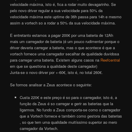
velocidade máxima, isto é, fica a rodar muito devagarinho. Se
pelo novo driver regular a sua velocidade para 50% da
velocidade máxima este uptime de 36h passa para 14h e mesmo
assim a
vortech
so a rodar a 50% da sua velocidade máxima.
E entretanto estamos a pagar 200€ por uma bateria de 12Ah
mais um carregador de bateria (é um pouco rudimentar porque o
driver deveria carregar a bateria, mas o que acontece é que a
vortech
fornece uma carregador secalhar de qualidade duvidosa
para carregar uma bateria. Existem alguns casos na
Reefcentral
em que se questiona a qualidade deste carregador)
Junta-se o novo driver por +-60€, isto é, no total 260€.
Se formos analisar a Zeus acontece o seguinte:
Custa 220€ e este preço é so para o carregador, isto é, a
função da Zeus é so carregar e gerir as baterias que la
ligarmos. No fundo a Zeus comporta-se como o carregador
que a
Vortech
fornece e também como gestora das baterias
, so que tem uma qualidade muitíssimo superior ao mero
carregador da
Vortech
.