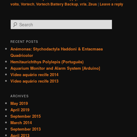
volts
,
Vortech
,
Vortech Battery Backup
,
vrla
,
Zeus
|
Leave a reply
S
e
a
r
RECENT POSTS
c
Anémonas: Stychodactyla Haddoni & Entacmaea
h
Quadricolor
Hemitaurichthys Polylepis (Português)
Aquarium Monitor and Alarm System [Arduino]
Video aquário recife 2014
Video aquário recife 2013
ARCHIVES
May 2019
April 2019
September 2015
March 2014
September 2013
April 2013