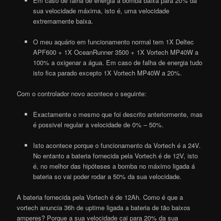
Em caso de falha de energia a bomba baixa para 20% da
sua velocidade máxima, isto é, uma velocidade
extremamente baixa.
O meu aquário em funcionamento normal tem 1X Deltec
APF600 + 1X OceanRunner 3500 + 1X
Vortech
MP40W a
100% a oxigenar a água. Em caso de falha de energia tudo
isto fica parado excepto 1X
Vortech
MP40W a 20%.
Com o controlador novo acontece o seguinte:
Exactamente o mesmo que foi descrito anteriormente, mas
é possivel regular a velocidade de 0% – 50%.
Isto acontece porque o funcionamento da
Vortech
é a 24V.
No entanto a bateria fornecida pela
Vortech
é de 12V, isto
é, no melhor das hipóteses a bomba no máximo ligada á
bateria so vai poder rodar a 50% da sua velocidade.
A bateria fornecida pela
Vortech
é de 12Ah. Como é que a
vortech
anuncia 36h de uptime ligada a bateria de tão baixos
amperes? Porque a sua velocidade cai para 20% da sua