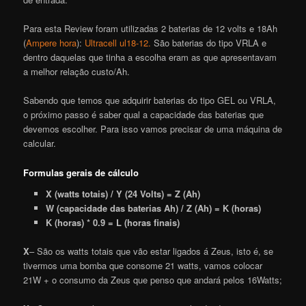
Para esta Review foram utilizadas 2 baterias de 12 volts e 18Ah
(
Ampere hora
):
Ultracell ul18-12.
São baterias do tipo VRLA e
dentro daquelas que tinha a escolha eram as que apresentavam
a melhor relação custo/Ah.
Sabendo que temos que adquirir baterias do tipo GEL ou VRLA,
o próximo passo é saber qual a capacidade das baterias que
devemos escolher. Para isso vamos precisar de uma máquina de
calcular.
Formulas gerais de cálculo
X (watts totais) / Y (24 Volts) = Z (Ah)
W (capacidade das baterias Ah) / Z (Ah) = K (horas)
K (horas) * 0.9 = L (horas finais)
X
– São os watts totais que vão estar ligados á Zeus, isto é, se
tivermos uma bomba que consome 21 watts, vamos colocar
21W + o consumo da Zeus que penso que andará pelos 16Watts;