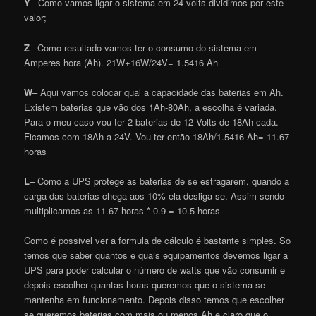
Y
– Como vamos ligar o sistema em 24 volts dividimos por este
valor;
Z
– Como resultado vamos ter o consumo do sistema em
Amperes hora (Ah). 21W+16W/24V= 1.5416 Ah
W
– Aqui vamos colocar qual a capacidade das baterias em Ah.
Existem baterias que vão dos 1Ah-80Ah, a escolha é variada.
Para o meu caso vou ter 2 baterias de 12 Volts de 18Ah cada.
Ficamos com 18Ah a 24V. Vou ter então 18Ah/1.5416 Ah= 11.67
horas
L
– Como a UPS protege as baterias de se estragarem, quando a
carga das baterias chega aos 10% ela desliga-se. Assim sendo
multiplicamos as 11.67 horas * 0.9 = 10.5 horas
Como é possivel ver a formula de cálculo é bastante simples. So
temos que saber quantos e quais equipamentos devemos ligar a
UPS para poder calcular o número de watts que vão consumir e
depois escolher quantas horas queremos que o sistema se
mantenha em funcionamento. Depois disso temos que escolher
se queremos baterias com mais ou menos Ah e claro que o