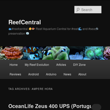
Skip
Skip
to
to
Sear
primary
secondary
content
content
ReefCentral
#reefcentral
Reef Aquarium Central for #reef
and #sea
preservation
Main
Home
My Reef Evolution
Articles
DIY Zone
menu
Reviews
Android
Arduino
News
About
TAG ARCHIVES:
AMPERE HORA
OceanLife Zeus 400 UPS (Português)