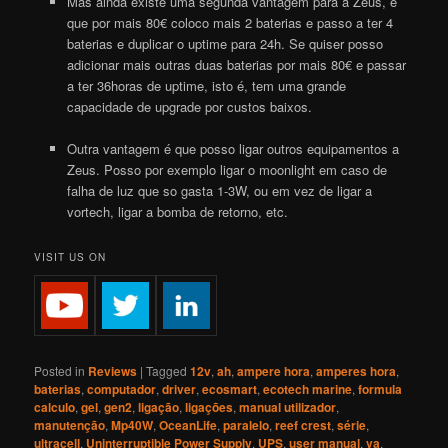
Mas ainda existe uma segunda vantagem para a Zeus, é
que por mais 80€ coloco mais 2 baterias e passo a ter 4
baterias e duplicar o uptime para 24h. Se quiser posso
adicionar mais outras duas baterias por mais 80€ e passar
a ter 36horas de uptime, isto é, tem uma grande
capacidade de upgrade por custos baixos.
Outra vantagem é que posso ligar outros equipamentos a
Zeus. Posso por exemplo ligar o moonlight em caso de
falha de luz que so gasta 1-3W, ou em vez de ligar a
vortech
, ligar a bomba de retorno, etc.
VISIT US ON
Posted in
Reviews
|
Tagged
12v
,
ah
,
ampere hora
,
amperes hora
,
baterias
,
computador
,
driver
,
ecosmart
,
ecotech marine
,
formula
calculo
,
gel
,
gen2
,
ligação
,
ligações
,
manual utilizador
,
manutenção
,
Mp40W
,
OceanLife
,
paralelo
,
reef crest
,
série
,
ultracell
,
Uninterruptible Power Supply
,
UPS
,
user manual
,
va
,