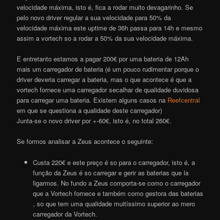
velocidade máxima, isto é, fica a rodar muito devagarinho. Se
pelo novo driver regular a sua velocidade para 50% da
velocidade máxima este uptime de 36h passa para 14h e mesmo
assim a
vortech
so a rodar a 50% da sua velocidade máxima.
E entretanto estamos a pagar 200€ por uma bateria de 12Ah
mais um carregador de bateria (é um pouco rudimentar porque o
driver deveria carregar a bateria, mas o que acontece é que a
vortech
fornece uma carregador secalhar de qualidade duvidosa
para carregar uma bateria. Existem alguns casos na
Reefcentral
em que se questiona a qualidade deste carregador)
Junta-se o novo driver por +-60€, isto é, no total 260€.
Se formos analisar a Zeus acontece o seguinte:
Custa 220€ e este preço é so para o carregador, isto é, a
função da Zeus é so carregar e gerir as baterias que la
ligarmos. No fundo a Zeus comporta-se como o carregador
que a
Vortech
fornece e também como gestora das baterias
, so que tem uma qualidade muitíssimo superior ao mero
carregador da
Vortech
.