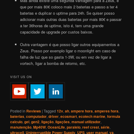
Mas ainda existe uma segunda vantagem para a Zeus, é
que por mais 80€ coloco mais 2 baterias e passo a ter 4
baterias e duplicar o uptime para 24h. Se quiser posso
adicionar mais outras duas baterias por mais 80€ e passar
a ter 36horas de uptime, isto é, tem uma grande
capacidade de upgrade por custos baixos.
Outra vantagem é que posso ligar outros equipamentos a
Zeus. Posso por exemplo ligar o moonlight em caso de
falha de luz que so gasta 1-3W, ou em vez de ligar a
vortech
, ligar a bomba de retorno, etc.
VISIT US ON
Posted in
Reviews
|
Tagged
12v
,
ah
,
ampere hora
,
amperes hora
,
baterias
,
computador
,
driver
,
ecosmart
,
ecotech marine
,
formula
calculo
,
gel
,
gen2
,
ligação
,
ligações
,
manual utilizador
,
manutenção
,
Mp40W
,
OceanLife
,
paralelo
,
reef crest
,
série
,
ultracell
,
Uninterruptible Power Supply
,
UPS
,
user manual
,
va
,