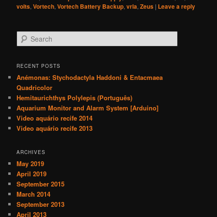
volts
,
Vortech
,
Vortech Battery Backup
,
vrla
,
Zeus
|
Leave a reply
S
e
a
r
RECENT POSTS
c
Anémonas: Stychodactyla Haddoni & Entacmaea
h
Quadricolor
Hemitaurichthys Polylepis (Português)
Aquarium Monitor and Alarm System [Arduino]
Video aquário recife 2014
Video aquário recife 2013
ARCHIVES
May 2019
April 2019
September 2015
March 2014
September 2013
April 2013