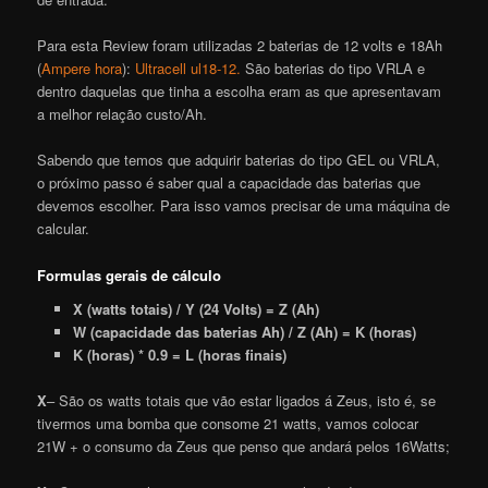
Para esta Review foram utilizadas 2 baterias de 12 volts e 18Ah
(
Ampere hora
):
Ultracell ul18-12.
São baterias do tipo VRLA e
dentro daquelas que tinha a escolha eram as que apresentavam
a melhor relação custo/Ah.
Sabendo que temos que adquirir baterias do tipo GEL ou VRLA,
o próximo passo é saber qual a capacidade das baterias que
devemos escolher. Para isso vamos precisar de uma máquina de
calcular.
Formulas gerais de cálculo
X (watts totais) / Y (24 Volts) = Z (Ah)
W (capacidade das baterias Ah) / Z (Ah) = K (horas)
K (horas) * 0.9 = L (horas finais)
X
– São os watts totais que vão estar ligados á Zeus, isto é, se
tivermos uma bomba que consome 21 watts, vamos colocar
21W + o consumo da Zeus que penso que andará pelos 16Watts;