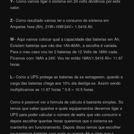
Y
– Como vamos ligar o sistema em 24 volts dividimos por este
valor;
Z
– Como resultado vamos ter o consumo do sistema em
Amperes hora (Ah). 21W+16W/24V= 1.5416 Ah
W
– Aqui vamos colocar qual a capacidade das baterias em Ah.
Existem baterias que vão dos 1Ah-80Ah, a escolha é variada.
Para o meu caso vou ter 2 baterias de 12 Volts de 18Ah cada.
Ficamos com 18Ah a 24V. Vou ter então 18Ah/1.5416 Ah= 11.67
horas
L
– Como a UPS protege as baterias de se estragarem, quando a
carga das baterias chega aos 10% ela desliga-se. Assim sendo
multiplicamos as 11.67 horas * 0.9 = 10.5 horas
Como é possivel ver a formula de cálculo é bastante simples. So
temos que saber quantos e quais equipamentos devemos ligar a
UPS para poder calcular o número de watts que vão consumir e
depois escolher quantas horas queremos que o sistema se
mantenha em funcionamento. Depois disso temos que escolher
se queremos baterias com mais ou menos Ah e claro que o