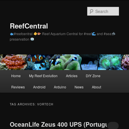
Skip
Skip
to
to
Sear
primary
secondary
content
content
ReefCentral
#reefcentral
Reef Aquarium Central for #reef
and #sea
preservation
Main
Home
My Reef Evolution
Articles
DIY Zone
menu
Reviews
Android
Arduino
News
About
TAG ARCHIVES:
VORTECH
OceanLife Zeus 400 UPS (Português)