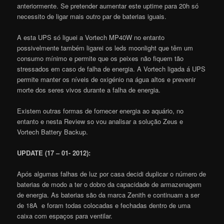
anteriormente. Se pretender aumentar este uptime para 20h só
necessito de ligar mais outro par de baterias iguais.
A esta UPS só liguei a Vortech MP40W no entanto
possivelmente também ligarei os leds moonlight que têm um
consumo mínimo e permite que os peixes não fiquem tão
stressados em caso de falha de energia. A Vortech ligada á UPS
permite manter os níveis de oxigénio na água altos e prevenir
morte dos seres vivos durante a falha de energia.
Existem outras formas de fornecer energia ao aquário, no
entanto e nesta Review so vou analisar a solução Zeus e
Vortech Battery Backup.
UPDATE (17 – 01- 2012):
Após algumas falhas de luz por casa decidi duplicar o número de
baterias de modo a ter o dobro da capacidade de armazenagem
de energia. As baterias são da marca Zenith e continuam a ser
de 18A e foram todas colocadas e fechadas dentro de uma
caixa com espaços para ventilar.