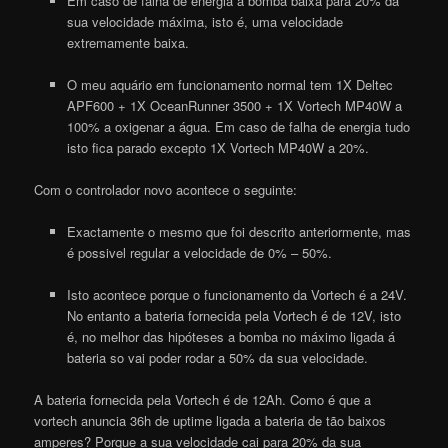
Em caso de falha de energia a bomba baixa para 20% da
sua velocidade máxima, isto é, uma velocidade
extremamente baixa.
O meu aquário em funcionamento normal tem 1X Deltec
APF600 + 1X OceanRunner 3500 + 1X
Vortech
MP40W a
100% a oxigenar a água. Em caso de falha de energia tudo
isto fica parado excepto 1X
Vortech
MP40W a 20%.
Com o controlador novo acontece o seguinte:
Exactamente o mesmo que foi descrito anteriormente, mas
é possivel regular a velocidade de 0% – 50%.
Isto acontece porque o funcionamento da
Vortech
é a 24V.
No entanto a bateria fornecida pela
Vortech
é de 12V, isto
é, no melhor das hipóteses a bomba no máximo ligada á
bateria so vai poder rodar a 50% da sua velocidade.
A bateria fornecida pela
Vortech
é de 12Ah. Como é que a
vortech
anuncia 36h de uptime ligada a bateria de tão baixos
amperes? Porque a sua velocidade cai para 20% da sua