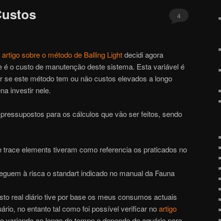
Custos
4
r artigo sobre o método de Balling Light
decidi agora
ue é o custo de manutenção deste sistema. Esta variável é
er se este método tem ou não custos elevados a longo
a investir nele.
pressupostos para os cálculos que vão ser feitos, sendo
 trace elements tiveram como referencia os praticados no
seguem à risca o standart indicado no manual da Fauna
sto real diário tive por base os meus consumos actuais
rio, no entanto tal como foi possível verificar no
artigo
variando ao longo do tempo e depende de aquário para