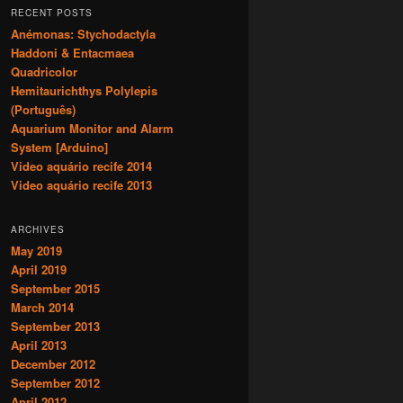
r
RECENT POSTS
c
Anémonas: Stychodactyla
h
Haddoni & Entacmaea
Quadricolor
Hemitaurichthys Polylepis
(Português)
Aquarium Monitor and Alarm
System [Arduino]
Video aquário recife 2014
Video aquário recife 2013
ARCHIVES
May 2019
April 2019
September 2015
March 2014
September 2013
April 2013
December 2012
September 2012
April 2012