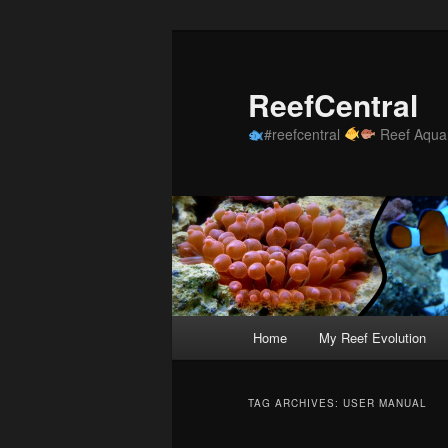
Skip
Skip
to
to
primary
secondary
ReefCentral
content
content
#reefcentral
Reef Aquar
Main
Home
My Reef Evolution
menu
TAG ARCHIVES:
USER MANUAL