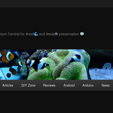
ium Central for #reef
and #sea
preservation
Articles
DIY Zone
Reviews
Android
Arduino
News