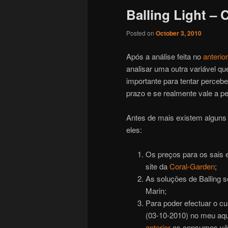
Balling Light – 
Posted on
October 3, 2010
Após a análise feita no
anterio
analisar uma outra variável q
importante para tentar perceb
prazo e se realmente vale a pen
Antes de mais existem alguns 
eles:
Os preços para os sais e
site da
Coral-Garden
;
As soluções de Balling 
Marin;
Para poder efectuar o cu
(03-10-2010) no meu aquá
anterior
os consumos vão 