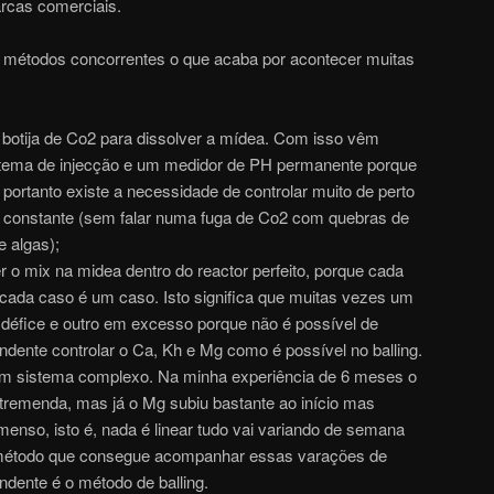
rcas comerciais.
métodos concorrentes o que acaba por acontecer muitas
botija de Co2 para dissolver a mídea. Com isso vêm
stema de injecção e um medidor de PH permanente porque
 portanto existe a necessidade de controlar muito de perto
 constante (sem falar numa fuga de Co2 com quebras de
 algas);
o mix na midea dentro do reactor perfeito, porque cada
 cada caso é um caso. Isto significa que muitas vezes um
 défice e outro em excesso porque não é possível de
endente controlar o Ca, Kh e Mg como é possível no balling.
um sistema complexo. Na minha experiência de 6 meses o
 tremenda, mas já o Mg subiu bastante ao início mas
menso, isto é, nada é linear tudo vai variando de semana
método que consegue acompanhar essas varações de
ndente é o método de balling.