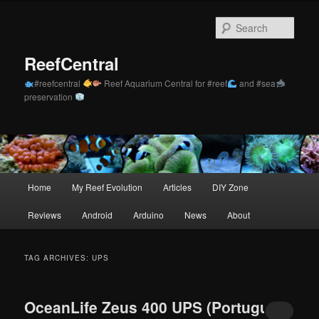
Skip
Skip
to
to
Sear
primary
secondary
content
content
ReefCentral
#reefcentral
Reef Aquarium Central for #reef
and #sea
preservation
Main
Home
My Reef Evolution
Articles
DIY Zone
menu
Reviews
Android
Arduino
News
About
TAG ARCHIVES:
UPS
OceanLife Zeus 400 UPS (Português)