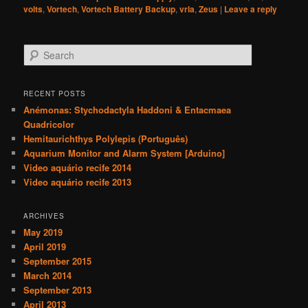
volts
,
Vortech
,
Vortech Battery Backup
,
vrla
,
Zeus
|
Leave a reply
S
e
a
r
RECENT POSTS
c
Anémonas: Stychodactyla Haddoni & Entacmaea
h
Quadricolor
Hemitaurichthys Polylepis (Português)
Aquarium Monitor and Alarm System [Arduino]
Video aquário recife 2014
Video aquário recife 2013
ARCHIVES
May 2019
April 2019
September 2015
March 2014
September 2013
April 2013