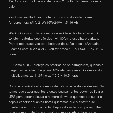
Y
– Como vamos ligar o sistema em 24 volts dividimos por este
valor;
Z
– Como resultado vamos ter o consumo do sistema em
Amperes hora (Ah). 21W+16W/24V= 1.5416 Ah
W
– Aqui vamos colocar qual a capacidade das baterias em Ah.
Existem baterias que vão dos 1Ah-80Ah, a escolha é variada.
Para o meu caso vou ter 2 baterias de 12 Volts de 18Ah cada.
Ficamos com 18Ah a 24V. Vou ter então 18Ah/1.5416 Ah= 11.67
horas
L
– Como a UPS protege as baterias de se estragarem, quando a
carga das baterias chega aos 10% ela desliga-se. Assim sendo
multiplicamos as 11.67 horas * 0.9 = 10.5 horas
Como é possivel ver a formula de cálculo é bastante simples. So
temos que saber quantos e quais equipamentos devemos ligar a
UPS para poder calcular o número de watts que vão consumir e
depois escolher quantas horas queremos que o sistema se
mantenha em funcionamento. Depois disso temos que escolher
se queremos baterias com mais ou menos Ah e claro que o