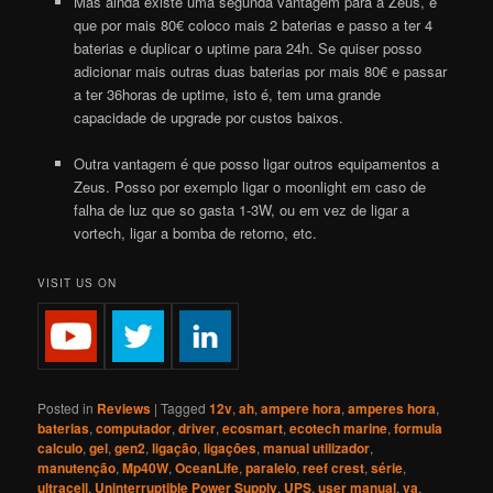
Mas ainda existe uma segunda vantagem para a Zeus, é
que por mais 80€ coloco mais 2 baterias e passo a ter 4
baterias e duplicar o uptime para 24h. Se quiser posso
adicionar mais outras duas baterias por mais 80€ e passar
a ter 36horas de uptime, isto é, tem uma grande
capacidade de upgrade por custos baixos.
Outra vantagem é que posso ligar outros equipamentos a
Zeus. Posso por exemplo ligar o moonlight em caso de
falha de luz que so gasta 1-3W, ou em vez de ligar a
vortech
, ligar a bomba de retorno, etc.
VISIT US ON
Posted in
Reviews
|
Tagged
12v
,
ah
,
ampere hora
,
amperes hora
,
baterias
,
computador
,
driver
,
ecosmart
,
ecotech marine
,
formula
calculo
,
gel
,
gen2
,
ligação
,
ligações
,
manual utilizador
,
manutenção
,
Mp40W
,
OceanLife
,
paralelo
,
reef crest
,
série
,
ultracell
,
Uninterruptible Power Supply
,
UPS
,
user manual
,
va
,