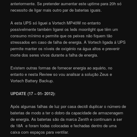
anteriormente. Se pretender aumentar este uptime para 20h só
necessito de ligar mais outro par de baterias iguais.
A esta UPS só liguei a Vortech MP40W no entanto
possivelmente também ligarei os leds moonlight que têm um
consumo mínimo e permite que os peixes não fiquem tão
stressados em caso de falha de energia. A Vortech ligada á UPS
permite manter os níveis de oxigénio na água altos e prevenir
morte dos seres vivos durante a falha de energia.
Existem outras formas de fornecer energia ao aquário, no
entanto e nesta Review so vou analisar a solução Zeus e
Vortech Battery Backup.
UPDATE (17 – 01- 2012):
Após algumas falhas de luz por casa decidi duplicar o número de
baterias de modo a ter o dobro da capacidade de armazenagem
de energia. As baterias são da marca Zenith e continuam a ser
de 18A e foram todas colocadas e fechadas dentro de uma
caixa com espaços para ventilar.