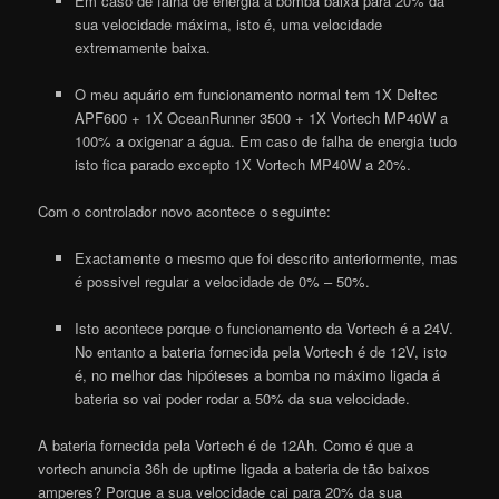
Em caso de falha de energia a bomba baixa para 20% da
sua velocidade máxima, isto é, uma velocidade
extremamente baixa.
O meu aquário em funcionamento normal tem 1X Deltec
APF600 + 1X OceanRunner 3500 + 1X
Vortech
MP40W a
100% a oxigenar a água. Em caso de falha de energia tudo
isto fica parado excepto 1X
Vortech
MP40W a 20%.
Com o controlador novo acontece o seguinte:
Exactamente o mesmo que foi descrito anteriormente, mas
é possivel regular a velocidade de 0% – 50%.
Isto acontece porque o funcionamento da
Vortech
é a 24V.
No entanto a bateria fornecida pela
Vortech
é de 12V, isto
é, no melhor das hipóteses a bomba no máximo ligada á
bateria so vai poder rodar a 50% da sua velocidade.
A bateria fornecida pela
Vortech
é de 12Ah. Como é que a
vortech
anuncia 36h de uptime ligada a bateria de tão baixos
amperes? Porque a sua velocidade cai para 20% da sua