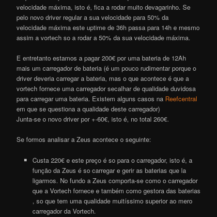
velocidade máxima, isto é, fica a rodar muito devagarinho. Se
pelo novo driver regular a sua velocidade para 50% da
velocidade máxima este uptime de 36h passa para 14h e mesmo
assim a
vortech
so a rodar a 50% da sua velocidade máxima.
E entretanto estamos a pagar 200€ por uma bateria de 12Ah
mais um carregador de bateria (é um pouco rudimentar porque o
driver deveria carregar a bateria, mas o que acontece é que a
vortech
fornece uma carregador secalhar de qualidade duvidosa
para carregar uma bateria. Existem alguns casos na
Reefcentral
em que se questiona a qualidade deste carregador)
Junta-se o novo driver por +-60€, isto é, no total 260€.
Se formos analisar a Zeus acontece o seguinte:
Custa 220€ e este preço é so para o carregador, isto é, a
função da Zeus é so carregar e gerir as baterias que la
ligarmos. No fundo a Zeus comporta-se como o carregador
que a
Vortech
fornece e também como gestora das baterias
, so que tem uma qualidade muitíssimo superior ao mero
carregador da
Vortech
.