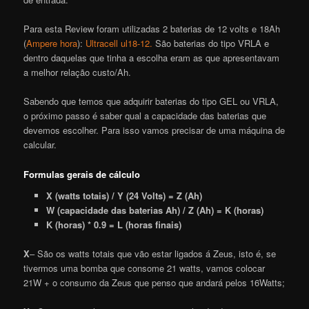
Para esta Review foram utilizadas 2 baterias de 12 volts e 18Ah
(
Ampere hora
):
Ultracell ul18-12.
São baterias do tipo VRLA e
dentro daquelas que tinha a escolha eram as que apresentavam
a melhor relação custo/Ah.
Sabendo que temos que adquirir baterias do tipo GEL ou VRLA,
o próximo passo é saber qual a capacidade das baterias que
devemos escolher. Para isso vamos precisar de uma máquina de
calcular.
Formulas gerais de cálculo
X (watts totais) / Y (24 Volts) = Z (Ah)
W (capacidade das baterias Ah) / Z (Ah) = K (horas)
K (horas) * 0.9 = L (horas finais)
X
– São os watts totais que vão estar ligados á Zeus, isto é, se
tivermos uma bomba que consome 21 watts, vamos colocar
21W + o consumo da Zeus que penso que andará pelos 16Watts;