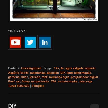
VISIT US ON
Posted in
Uncategorized
|
Tagged
12v
,
9v
,
agua salgada
,
aquário
,
Aquário Recife
,
automatica
,
deposito
,
DIY
,
fonte alimentação
,
gardena
,
Hitec
,
jerrican
,
mbit
,
mudança agua
,
programador digital
,
Reef
,
sal
,
Sump
,
temporizador
,
TPA
,
transformador
,
tubo rega
,
Tunze 5000.020
|
4
Replies
DIY