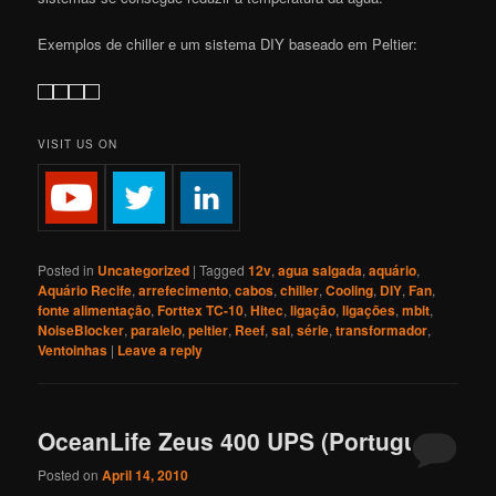
Exemplos de chiller e um sistema DIY baseado em Peltier:
VISIT US ON
Posted in
Uncategorized
|
Tagged
12v
,
agua salgada
,
aquário
,
Aquário Recife
,
arrefecimento
,
cabos
,
chiller
,
Cooling
,
DIY
,
Fan
,
fonte alimentação
,
Forttex TC-10
,
Hitec
,
ligação
,
ligações
,
mbit
,
NoiseBlocker
,
paralelo
,
peltier
,
Reef
,
sal
,
série
,
transformador
,
Ventoinhas
|
Leave a reply
OceanLife Zeus 400 UPS (Português)
Posted on
April 14, 2010