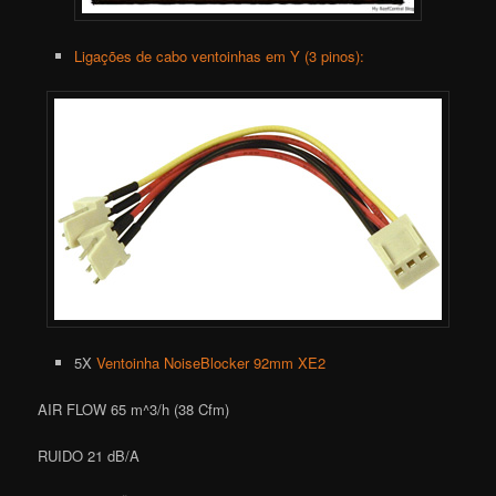
Ligações de cabo ventoinhas em Y (3 pinos):
5X
Ventoinha NoiseBlocker 92mm XE2
AIR FLOW 65 m^3/h (38 Cfm)
RUIDO 21 dB/A