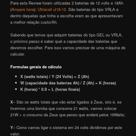
Para esta Review foram utilizadas 2 baterias de 12 volts e 18Ah
(
Ampere hora
):
Ultracell ul18-12.
São baterias do tipo VRLA e
dentro daquelas que tinha a escolha eram as que apresentavam
a melhor relação custo/Ah.
Sabendo que temos que adquirir baterias do tipo GEL ou VRLA,
o próximo passo é saber qual a capacidade das baterias que
devemos escolher. Para isso vamos precisar de uma máquina de
calcular.
Formulas gerais de cálculo
X (watts totais) / Y (24 Volts) = Z (Ah)
W (capacidade das baterias Ah) / Z (Ah) = K (horas)
K (horas) * 0.9 = L (horas finais)
X
– São os watts totais que vão estar ligados á Zeus, isto é, se
tivermos uma bomba que consome 21 watts, vamos colocar
21W + o consumo da Zeus que penso que andará pelos 16Watts;
Y
– Como vamos ligar o sistema em 24 volts dividimos por este
valor;