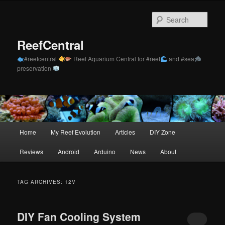
Skip
Skip
to
to
Sear
primary
secondary
content
content
ReefCentral
#reefcentral
Reef Aquarium Central for #reef
and #sea
preservation
Main
Home
My Reef Evolution
Articles
DIY Zone
menu
Reviews
Android
Arduino
News
About
TAG ARCHIVES:
12V
DIY Fan Cooling System