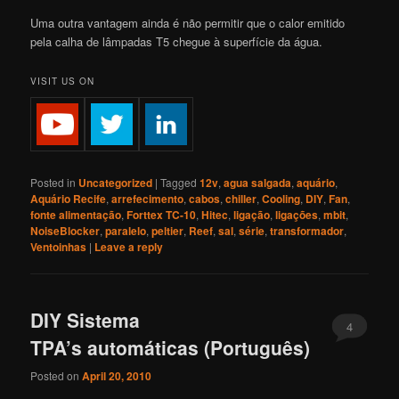
Uma outra vantagem ainda é não permitir que o calor emitido
pela calha de lâmpadas T5 chegue à superfície da água.
VISIT US ON
Posted in
Uncategorized
|
Tagged
12v
,
agua salgada
,
aquário
,
Aquário Recife
,
arrefecimento
,
cabos
,
chiller
,
Cooling
,
DIY
,
Fan
,
fonte alimentação
,
Forttex TC-10
,
Hitec
,
ligação
,
ligações
,
mbit
,
NoiseBlocker
,
paralelo
,
peltier
,
Reef
,
sal
,
série
,
transformador
,
Ventoinhas
|
Leave a reply
DIY Sistema
4
TPA’s automáticas (Português)
Posted on
April 20, 2010