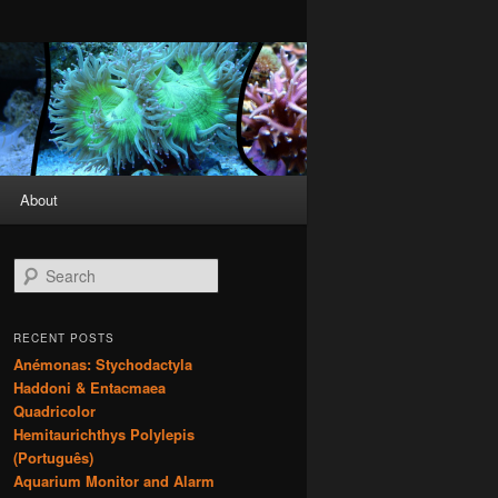
About
S
e
a
r
RECENT POSTS
c
Anémonas: Stychodactyla
h
Haddoni & Entacmaea
Quadricolor
Hemitaurichthys Polylepis
(Português)
Aquarium Monitor and Alarm