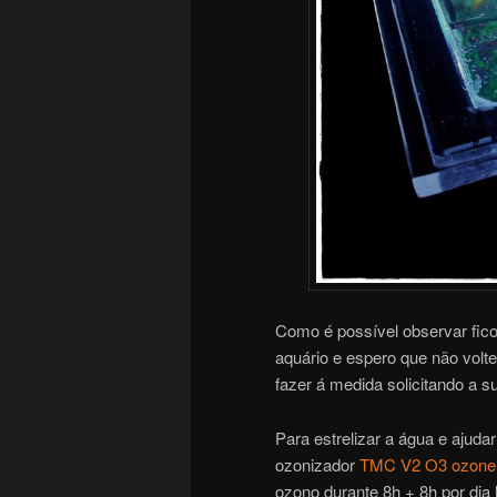
Como é possível observar ficou
aquário e espero que não volt
fazer á medida solicitando a s
Para estrelizar a água e ajud
ozonizador
TMC V2 O3 ozone
ozono durante 8h + 8h por dia