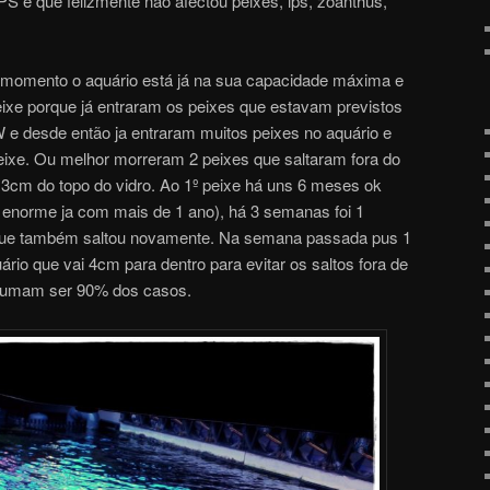
PS e que felizmente não afectou peixes, lps, zoanthus,
e momento o aquário está já na sua capacidade máxima e
ixe porque já entraram os peixes que estavam previstos
e desde então ja entraram muitos peixes no aquário e
xe. Ou melhor morreram 2 peixes que saltaram fora do
 3cm do topo do vidro. Ao 1º peixe há uns 6 meses ok
 enorme ja com mais de 1 ano), há 3 semanas foi 1
 que também saltou novamente. Na semana passada pus 1
uário que vai 4cm para dentro para evitar os saltos fora de
ostumam ser 90% dos casos.