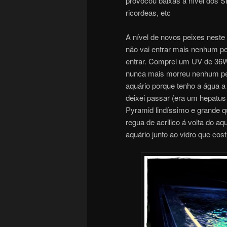
provocou baixas a nível dos S
ricordeas, etc
A nível de novos peixes nest
não vai entrar mais nenhum pe
entrar. Comprei um UV de 36W 
nunca mais morreu nenhum pei
aquário porque tenho a água a
deixei passar (era um hepatus
Pyramid lindíssimo e grande
regua de acrilico á volta do aq
aquário junto ao vidro que c