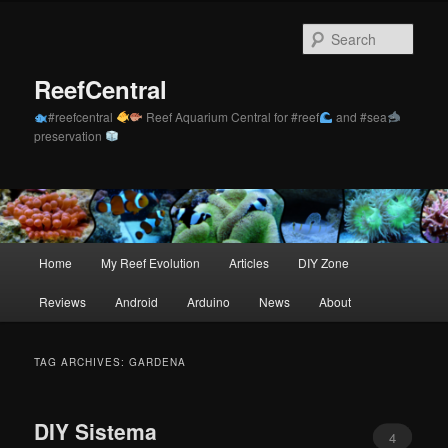
Skip
Skip
to
to
Sear
primary
secondary
content
content
ReefCentral
#reefcentral
Reef Aquarium Central for #reef
and #sea
preservation
Main
Home
My Reef Evolution
Articles
DIY Zone
menu
Reviews
Android
Arduino
News
About
TAG ARCHIVES:
GARDENA
DIY Sistema
4