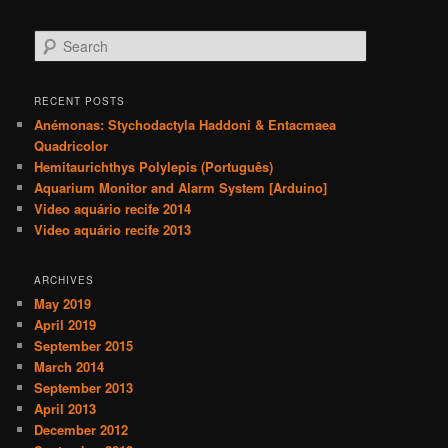
S
e
a
r
RECENT POSTS
c
Anémonas: Stychodactyla Haddoni & Entacmaea
h
Quadricolor
Hemitaurichthys Polylepis (Português)
Aquarium Monitor and Alarm System [Arduino]
Video aquário recife 2014
Video aquário recife 2013
ARCHIVES
May 2019
April 2019
September 2015
March 2014
September 2013
April 2013
December 2012