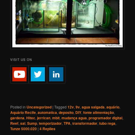
VISIT US ON
Posted in
Uncategorized
|
Tagged
12v
,
9v
,
agua salgada
,
aquário
,
Aquário Recife
,
automatica
,
deposito
,
DIY
,
fonte alimentação
,
gardena
,
Hitec
,
jerrican
,
mbit
,
mudança agua
,
programador digital
,
Reef
,
sal
,
Sump
,
temporizador
,
TPA
,
transformador
,
tubo rega
,
Tunze 5000.020
|
4
Replies