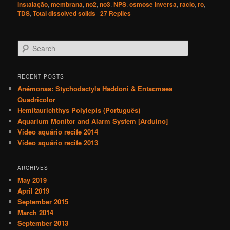
instalação
,
membrana
,
no2
,
no3
,
NPS
,
osmose inversa
,
racio
,
ro
,
TDS
,
Total dissolved solids
|
27
Replies
S
e
a
r
RECENT POSTS
c
Anémonas: Stychodactyla Haddoni & Entacmaea
h
Quadricolor
Hemitaurichthys Polylepis (Português)
Aquarium Monitor and Alarm System [Arduino]
Video aquário recife 2014
Video aquário recife 2013
ARCHIVES
May 2019
April 2019
September 2015
March 2014
September 2013