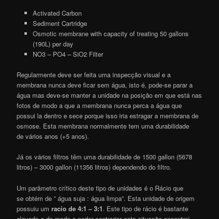
Activated Carbon
Sediment Cartridge
Osmotic membrane with capacity of treating 50 gallons
(190L) per day
NO3 – PO4 – SiO2 Filter
Regularmente deve ser feita uma inspecção visual e a
membrana nunca deve ficar sem água, isto é, pode-se parar a
água mas deve-se manter a unidade na posição em que está nas
fotos de modo a que a membrana nunca perca a água que
possui la dentro e sece porque isso iria estragar a membrana de
osmose. Esta membrana normalmente tem uma durabilidade
de vários anos (+5 anos).
Já os vários filtros têm uma durabilidade de 1500 gallon (5678
litros) – 3000 gallon (11356 litros) dependendo do filtro.
Um parâmetro crítico deste tipo de unidades é o Rácio que
se obtém de ” água suja : água limpa”. Esta unidade de origem
possuiu um
racio de 4:1 – 3:1
. Este tipo de rácio é bastante
elevado e de modo a poder contrariar esta situação encontrei