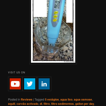
VISIT US ON
Posted in
Reviews
|
Tagged
5 estágios
,
agua lixo
,
agua osmose
,
aquili
,
carvão activado
,
di
,
filtro
,
filtro sedimentos
,
gallon per day
,