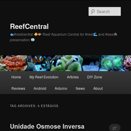
Skip
Skip
to
to
Sear
primary
secondary
content
content
ReefCentral
#reefcentral
Reef Aquarium Central for #reef
and #sea
preservation
Main
Home
My Reef Evolution
Articles
DIY Zone
menu
Reviews
Android
Arduino
News
About
TAG ARCHIVES:
5 ESTÁGIOS
Unidade Osmose Inversa
27