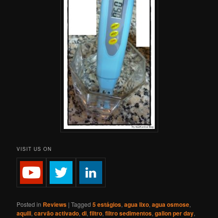
VISIT US ON
Posted in
Reviews
|
Tagged
5 estágios
,
agua lixo
,
agua osmose
,
aquili
,
carvão activado
,
di
,
filtro
,
filtro sedimentos
,
gallon per day
,