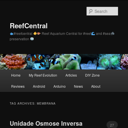
Skip
Skip
to
to
Sear
primary
secondary
content
content
ReefCentral
#reefcentral
Reef Aquarium Central for #reef
and #sea
preservation
Main
Home
My Reef Evolution
Articles
DIY Zone
menu
Reviews
Android
Arduino
News
About
TAG ARCHIVES:
MEMBRANA
Unidade Osmose Inversa
27