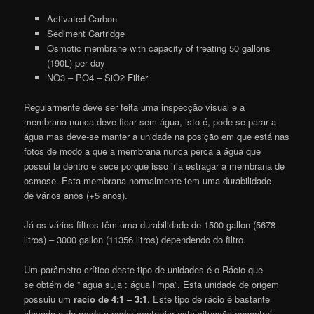
Activated Carbon
Sediment Cartridge
Osmotic membrane with capacity of treating 50 gallons
(190L) per day
NO3 – PO4 – SiO2 Filter
Regularmente deve ser feita uma inspecção visual e a
membrana nunca deve ficar sem água, isto é, pode-se parar a
água mas deve-se manter a unidade na posição em que está nas
fotos de modo a que a membrana nunca perca a água que
possui la dentro e sece porque isso iria estragar a membrana de
osmose. Esta membrana normalmente tem uma durabilidade
de vários anos (+5 anos).
Já os vários filtros têm uma durabilidade de 1500 gallon (5678
litros) – 3000 gallon (11356 litros) dependendo do filtro.
Um parâmetro crítico deste tipo de unidades é o Rácio que
se obtém de ” água suja : água limpa”. Esta unidade de origem
possuiu um
racio de 4:1 – 3:1
. Este tipo de rácio é bastante
elevado e de modo a poder contrariar esta situação encontrei