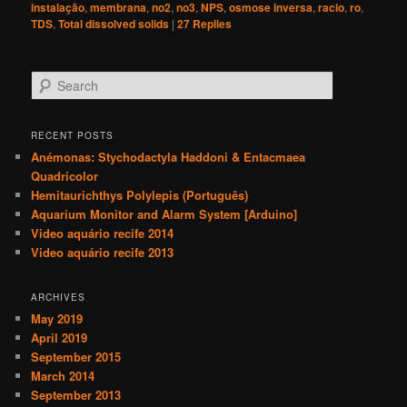
instalação
,
membrana
,
no2
,
no3
,
NPS
,
osmose inversa
,
racio
,
ro
,
TDS
,
Total dissolved solids
|
27
Replies
S
e
a
r
RECENT POSTS
c
Anémonas: Stychodactyla Haddoni & Entacmaea
h
Quadricolor
Hemitaurichthys Polylepis (Português)
Aquarium Monitor and Alarm System [Arduino]
Video aquário recife 2014
Video aquário recife 2013
ARCHIVES
May 2019
April 2019
September 2015
March 2014
September 2013