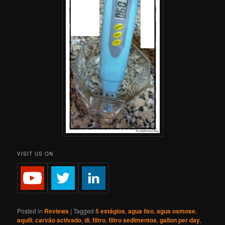
VISIT US ON
Posted in
Reviews
|
Tagged
5 estágios
,
agua lixo
,
agua osmose
,
aquili
,
carvão activado
,
di
,
filtro
,
filtro sedimentos
,
gallon per day
,