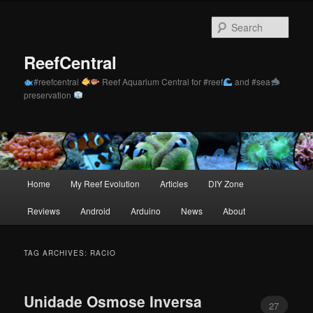
Skip
Skip
to
to
Sear
primary
secondary
content
content
ReefCentral
#reefcentral
Reef Aquarium Central for #reef
and #sea
preservation
Main
Home
My Reef Evolution
Articles
DIY Zone
menu
Reviews
Android
Arduino
News
About
TAG ARCHIVES:
RACIO
Unidade Osmose Inversa
27