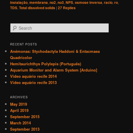
instalação
,
membrana
,
no2
,
no3
,
NPS
,
osmose inversa
,
racio
,
ro
,
TDS
,
Total dissolved solids
|
27
Replies
S
e
a
r
RECENT POSTS
c
Anémonas: Stychodactyla Haddoni & Entacmaea
h
Quadricolor
Hemitaurichthys Polylepis (Português)
Aquarium Monitor and Alarm System [Arduino]
Video aquário recife 2014
Video aquário recife 2013
ARCHIVES
May 2019
April 2019
September 2015
March 2014
September 2013