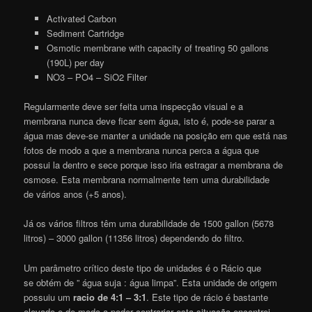
Activated Carbon
Sediment Cartridge
Osmotic membrane with capacity of treating 50 gallons
(190L) per day
NO3 – PO4 – SiO2 Filter
Regularmente deve ser feita uma inspecção visual e a
membrana nunca deve ficar sem água, isto é, pode-se parar a
água mas deve-se manter a unidade na posição em que está nas
fotos de modo a que a membrana nunca perca a água que
possui la dentro e sece porque isso iria estragar a membrana de
osmose. Esta membrana normalmente tem uma durabilidade
de vários anos (+5 anos).
Já os vários filtros têm uma durabilidade de 1500 gallon (5678
litros) – 3000 gallon (11356 litros) dependendo do filtro.
Um parâmetro crítico deste tipo de unidades é o Rácio que
se obtém de ” água suja : água limpa”. Esta unidade de origem
possuiu um
racio de 4:1 – 3:1
. Este tipo de rácio é bastante
elevado e de modo a poder contrariar esta situação encontrei