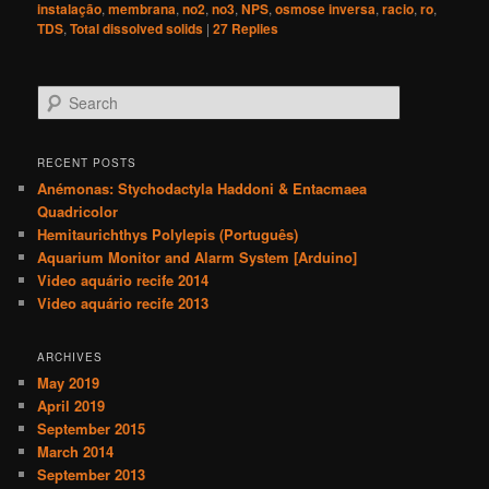
instalação
,
membrana
,
no2
,
no3
,
NPS
,
osmose inversa
,
racio
,
ro
,
TDS
,
Total dissolved solids
|
27
Replies
S
e
a
r
RECENT POSTS
c
Anémonas: Stychodactyla Haddoni & Entacmaea
h
Quadricolor
Hemitaurichthys Polylepis (Português)
Aquarium Monitor and Alarm System [Arduino]
Video aquário recife 2014
Video aquário recife 2013
ARCHIVES
May 2019
April 2019
September 2015
March 2014
September 2013