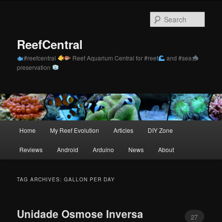
Skip
Skip
to
to
Sear
primary
secondary
content
content
ReefCentral
#reefcentral
Reef Aquarium Central for #reef
and #sea
preservation
Main
Home
My Reef Evolution
Articles
DIY Zone
menu
Reviews
Android
Arduino
News
About
TAG ARCHIVES:
GALLON PER DAY
Unidade Osmose Inversa
27