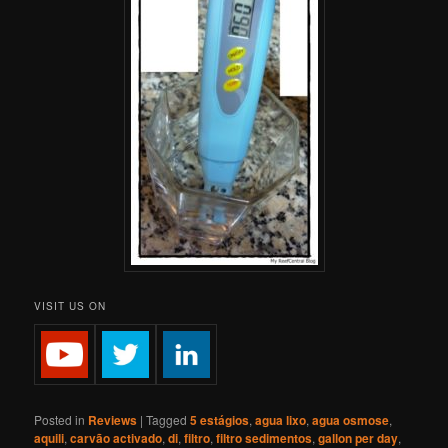
VISIT US ON
Posted in
Reviews
|
Tagged
5 estágios
,
agua lixo
,
agua osmose
,
aquili
,
carvão activado
,
di
,
filtro
,
filtro sedimentos
,
gallon per day
,