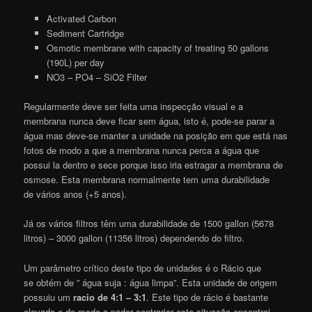
Activated Carbon
Sediment Cartridge
Osmotic membrane with capacity of treating 50 gallons
(190L) per day
NO3 – PO4 – SiO2 Filter
Regularmente deve ser feita uma inspecção visual e a
membrana nunca deve ficar sem água, isto é, pode-se parar a
água mas deve-se manter a unidade na posição em que está nas
fotos de modo a que a membrana nunca perca a água que
possui la dentro e sece porque isso iria estragar a membrana de
osmose. Esta membrana normalmente tem uma durabilidade
de vários anos (+5 anos).
Já os vários filtros têm uma durabilidade de 1500 gallon (5678
litros) – 3000 gallon (11356 litros) dependendo do filtro.
Um parâmetro crítico deste tipo de unidades é o Rácio que
se obtém de ” água suja : água limpa”. Esta unidade de origem
possuiu um
racio de 4:1 – 3:1
. Este tipo de rácio é bastante
elevado e de modo a poder contrariar esta situação encontrei