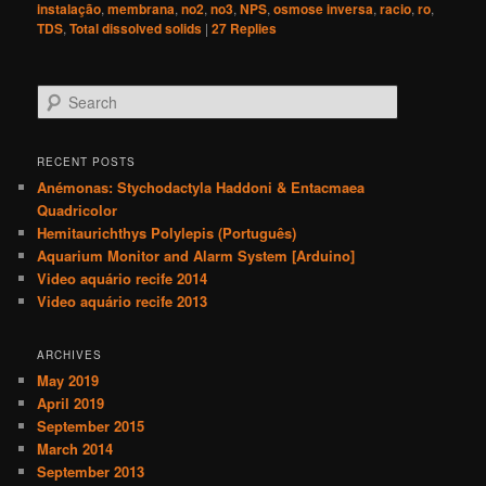
instalação
,
membrana
,
no2
,
no3
,
NPS
,
osmose inversa
,
racio
,
ro
,
TDS
,
Total dissolved solids
|
27
Replies
S
e
a
r
RECENT POSTS
c
Anémonas: Stychodactyla Haddoni & Entacmaea
h
Quadricolor
Hemitaurichthys Polylepis (Português)
Aquarium Monitor and Alarm System [Arduino]
Video aquário recife 2014
Video aquário recife 2013
ARCHIVES
May 2019
April 2019
September 2015
March 2014
September 2013