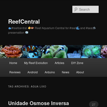
Skip
Skip
to
to
Sear
primary
secondary
content
content
ReefCentral
#reefcentral
Reef Aquarium Central for #reef
and #sea
preservation
Main
Home
My Reef Evolution
Articles
DIY Zone
menu
Reviews
Android
Arduino
News
About
TAG ARCHIVES:
AGUA LIXO
Unidade Osmose Inversa
27