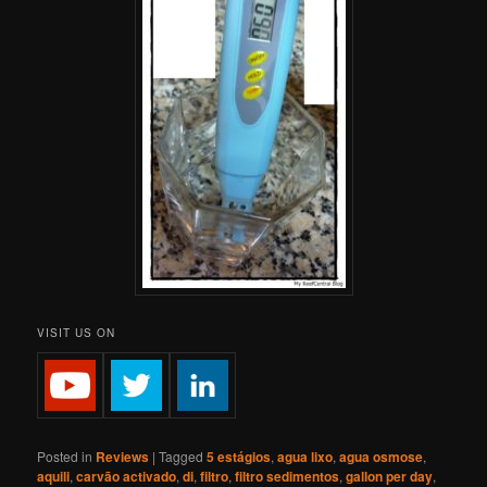
VISIT US ON
Posted in
Reviews
|
Tagged
5 estágios
,
agua lixo
,
agua osmose
,
aquili
,
carvão activado
,
di
,
filtro
,
filtro sedimentos
,
gallon per day
,