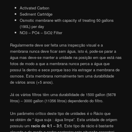
Activated Carbon
Sediment Cartridge
Osmotic membrane with capacity of treating 50 gallons
(190L) per day
NO3 – PO4 – SiO2 Filter
Regularmente deve ser feita uma inspecção visual e a
membrana nunca deve ficar sem água, isto é, pode-se parar a
água mas deve-se manter a unidade na posição em que está nas
fotos de modo a que a membrana nunca perca a água que
possui la dentro e sece porque isso iria estragar a membrana de
osmose. Esta membrana normalmente tem uma durabilidade
de vários anos (+5 anos).
Já os vários filtros têm uma durabilidade de 1500 gallon (5678
litros) – 3000 gallon (11356 litros) dependendo do filtro.
Um parâmetro crítico deste tipo de unidades é o Rácio que
se obtém de ” água suja : água limpa”. Esta unidade de origem
possuiu um
racio de 4:1 – 3:1
. Este tipo de rácio é bastante
elevado e de modo a poder contrariar esta situação encontrei