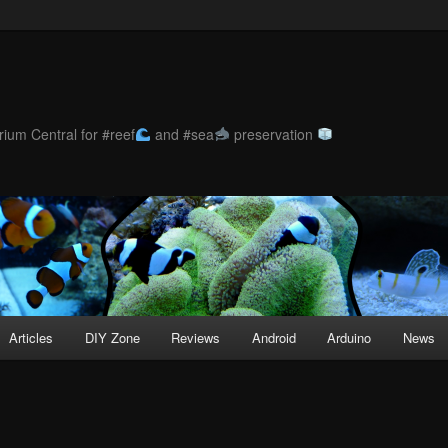
ium Central for #reef
and #sea
preservation
Articles
DIY Zone
Reviews
Android
Arduino
News