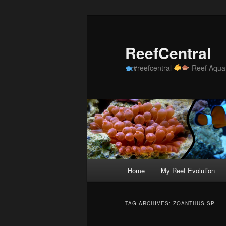
Skip
Skip
to
to
primary
secondary
ReefCentral
content
content
#reefcentral
Reef Aquar
Main
Home
My Reef Evolution
menu
TAG ARCHIVES:
ZOANTHUS SP.