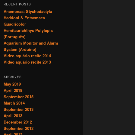
r
RECENT POSTS
c
Anémonas: Stychodactyla
h
Haddoni & Entacmaea
Quadricolor
Hemitaurichthys Polylepis
(Português)
Aquarium Monitor and Alarm
System [Arduino]
Video aquário recife 2014
Video aquário recife 2013
ARCHIVES
May 2019
April 2019
September 2015
March 2014
September 2013
April 2013
December 2012
September 2012
April 2012