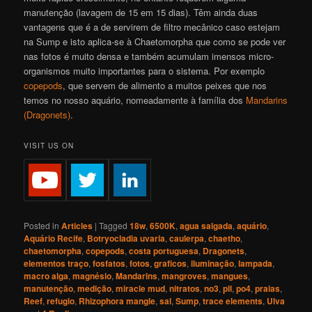
manutenção (lavagem de 15 em 15 dias). Têm ainda duas
vantagens que é a de servirem de filtro mecânico caso estejam
na Sump e isto aplica-se à Chaetomorpha que como se pode ver
nas fotos é muito densa e também acumulam imensos micro-
organismos muito importantes para o sistema. Por exemplo
copepods
, que servem de alimento a muitos peixes que nos
temos no nosso aquário, nomeadamente à família dos
Mandarins
(Dragonets)
.
VISIT US ON
Posted in
Articles
|
Tagged
18w
,
6500K
,
agua salgada
,
aquário
,
Aquário Recife
,
Botryocladia uvaria
,
caulerpa
,
chaetho
,
chaetomorpha
,
copepods
,
costa portuguesa
,
Dragonets
,
elementos traço
,
fosfatos
,
fotos
,
graficos
,
iluminação
,
lampada
,
macro alga
,
magnésio
,
Mandarins
,
mangroves
,
mangues
,
manutenção
,
medição
,
miracle mud
,
nitratos
,
no3
,
pll
,
po4
,
praias
,
Reef
,
refugio
,
Rhizophora mangle
,
sal
,
Sump
,
trace elements
,
Ulva