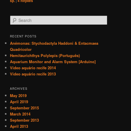
sp.
|
4
Replies
S
e
a
r
RECENT POSTS
c
Anémonas: Stychodactyla Haddoni & Entacmaea
h
Quadricolor
Hemitaurichthys Polylepis (Português)
Aquarium Monitor and Alarm System [Arduino]
Video aquário recife 2014
Video aquário recife 2013
ARCHIVES
May 2019
April 2019
September 2015
March 2014
September 2013
April 2013