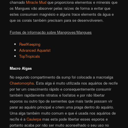
chamado
Miracle Mud
que proporciona elementos e minerais que
os Mangues vão absorver pelas raízes de forma a evitar que
estes consumam magnésio e alguns trace elements da água e
que os corais também precisam para se desenvolverem.
Fontes de informação sobre Mangroves/Mangues
ReefKeeping
Advanced Aquarist
TopTropicals
Macro Algas
No segundo compartimento da sump foi colocada a macroalga
Chaetomorpha
. Esta alga é muito utilizada nos aquários de recife
por ter um crescimento rápido e consequentemente consumir
também rapidamente nitratos e fosfatos e por não libertar
esporos ou outro tipo de sementes que mais tarde possam vir
parar ao aquário principal e criem uma praga dentro do aquário.
Uma alga também muito comum e que é usada nos aquários de
recífe é a
Caulerpa
mas esta pode libertar esses esporos e
portanto acaba por não ser muito aconselhado o seu uso no