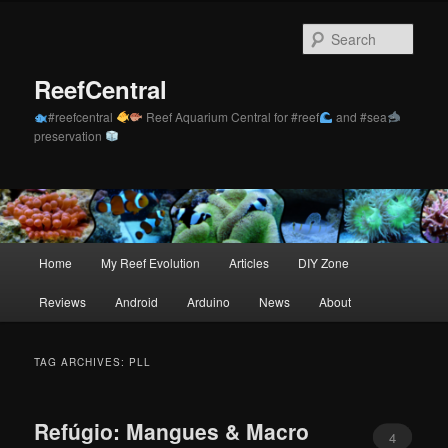
Skip
Skip
to
to
Sear
primary
secondary
content
content
ReefCentral
#reefcentral
Reef Aquarium Central for #reef
and #sea
preservation
Main
Home
My Reef Evolution
Articles
DIY Zone
menu
Reviews
Android
Arduino
News
About
TAG ARCHIVES:
PLL
Refúgio: Mangues & Macro
4