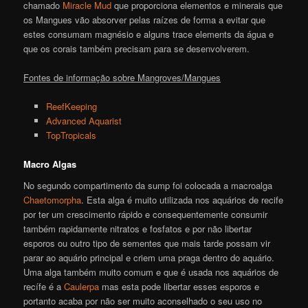
chamado
Miracle Mud
que proporciona elementos e minerais que
os Mangues vão absorver pelas raízes de forma a evitar que
estes consumam magnésio e alguns trace elements da água e
que os corais também precisam para se desenvolverem.
Fontes de informação sobre Mangroves/Mangues
ReefKeeping
Advanced Aquarist
TopTropicals
Macro Algas
No segundo compartimento da sump foi colocada a macroalga
Chaetomorpha
. Esta alga é muito utilizada nos aquários de recife
por ter um crescimento rápido e consequentemente consumir
também rapidamente nitratos e fosfatos e por não libertar
esporos ou outro tipo de sementes que mais tarde possam vir
parar ao aquário principal e criem uma praga dentro do aquário.
Uma alga também muito comum e que é usada nos aquários de
recífe é a
Caulerpa
mas esta pode libertar esses esporos e
portanto acaba por não ser muito aconselhado o seu uso no