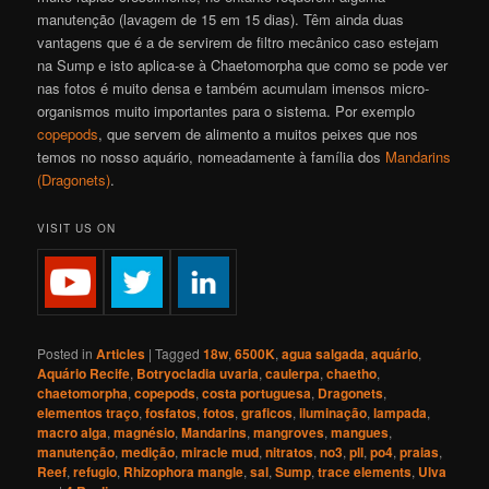
manutenção (lavagem de 15 em 15 dias). Têm ainda duas
vantagens que é a de servirem de filtro mecânico caso estejam
na Sump e isto aplica-se à Chaetomorpha que como se pode ver
nas fotos é muito densa e também acumulam imensos micro-
organismos muito importantes para o sistema. Por exemplo
copepods
, que servem de alimento a muitos peixes que nos
temos no nosso aquário, nomeadamente à família dos
Mandarins
(Dragonets)
.
VISIT US ON
Posted in
Articles
|
Tagged
18w
,
6500K
,
agua salgada
,
aquário
,
Aquário Recife
,
Botryocladia uvaria
,
caulerpa
,
chaetho
,
chaetomorpha
,
copepods
,
costa portuguesa
,
Dragonets
,
elementos traço
,
fosfatos
,
fotos
,
graficos
,
iluminação
,
lampada
,
macro alga
,
magnésio
,
Mandarins
,
mangroves
,
mangues
,
manutenção
,
medição
,
miracle mud
,
nitratos
,
no3
,
pll
,
po4
,
praias
,
Reef
,
refugio
,
Rhizophora mangle
,
sal
,
Sump
,
trace elements
,
Ulva