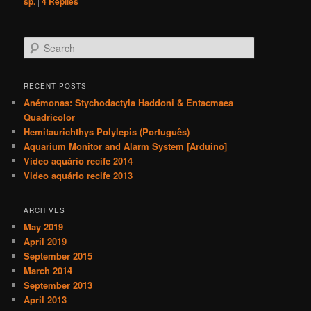
sp.
|
4
Replies
S
e
a
r
RECENT POSTS
c
Anémonas: Stychodactyla Haddoni & Entacmaea
h
Quadricolor
Hemitaurichthys Polylepis (Português)
Aquarium Monitor and Alarm System [Arduino]
Video aquário recife 2014
Video aquário recife 2013
ARCHIVES
May 2019
April 2019
September 2015
March 2014
September 2013
April 2013