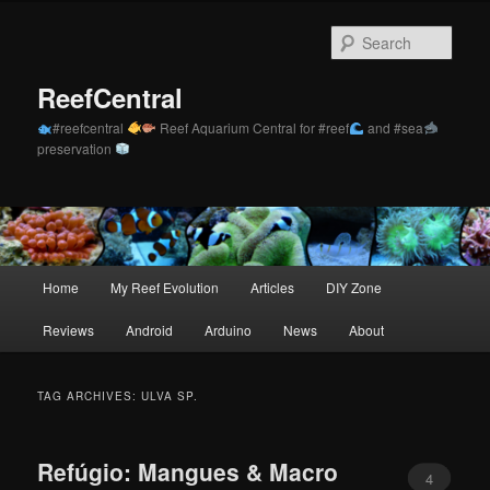
Skip
Skip
to
to
Sear
primary
secondary
content
content
ReefCentral
#reefcentral
Reef Aquarium Central for #reef
and #sea
preservation
Main
Home
My Reef Evolution
Articles
DIY Zone
menu
Reviews
Android
Arduino
News
About
TAG ARCHIVES:
ULVA SP.
Refúgio: Mangues & Macro
4