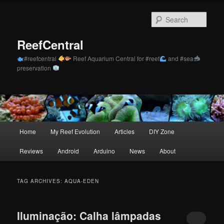
Skip
Skip
to
to
Sear
primary
secondary
content
content
ReefCentral
#reefcentral
Reef Aquarium Central for #reef
and #sea
preservation
Main
Home
My Reef Evolution
Articles
DIY Zone
menu
Reviews
Android
Arduino
News
About
TAG ARCHIVES:
AQUA-EDEN
Iluminação: Calha lâmpadas