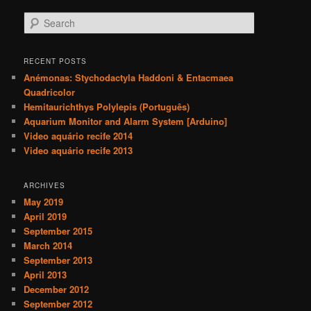
S
e
a
r
RECENT POSTS
c
Anémonas: Stychodactyla Haddoni & Entacmaea
h
Quadricolor
Hemitaurichthys Polylepis (Português)
Aquarium Monitor and Alarm System [Arduino]
Video aquário recife 2014
Video aquário recife 2013
ARCHIVES
May 2019
April 2019
September 2015
March 2014
September 2013
April 2013
December 2012
September 2012