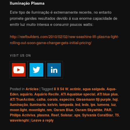
Iluminação Plasma
Este tipo de iluminação é extremamente recente, no entanto
promete gandes resultados devido á sua enorme capacidade de
emitir luz muito intensa e consumir poucos watts:
http://reefbuilders.com/2010/02/02/new-seashine-lifi-plasma-light-
rolling-out-soon-game-changer-gets-initial-pricing/
VISIT US ON
Posted in
Articles
|
Tagged
8 X 54 W
,
actinic
,
agua salgada
,
Aqua-
Eden
,
aquário
,
Aquário Recife
,
ATI Aquablue special
,
ATI blue plus
,
ATI TrueActinic
,
calha
,
corais
,
espectro
,
Giesemann fiji purple
,
hqi
,
iluminação
,
iluminaria
,
kelvin
,
lampada
,
led
,
leds
,
lps
,
lumens
,
luz
,
moon light
,
moonlight
,
nm
,
Osram Blue
,
Osram Skywhite
,
PAR
,
Philips Activiva
,
plasma
,
Reef
,
Solstar
,
sps
,
Sylvania CoralStar
,
T5
,
wavelenght
|
Leave a reply