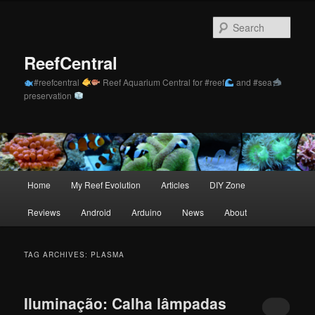
Skip
Skip
to
to
Sear
primary
secondary
content
content
ReefCentral
#reefcentral
Reef Aquarium Central for #reef
and #sea
preservation
Main
Home
My Reef Evolution
Articles
DIY Zone
menu
Reviews
Android
Arduino
News
About
TAG ARCHIVES:
PLASMA
Iluminação: Calha lâmpadas