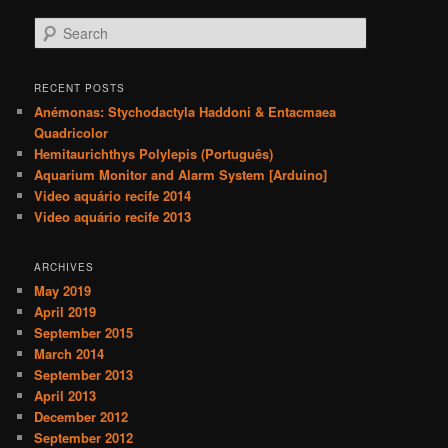
S
e
a
r
RECENT POSTS
c
Anémonas: Stychodactyla Haddoni & Entacmaea
h
Quadricolor
Hemitaurichthys Polylepis (Português)
Aquarium Monitor and Alarm System [Arduino]
Video aquário recife 2014
Video aquário recife 2013
ARCHIVES
May 2019
April 2019
September 2015
March 2014
September 2013
April 2013
December 2012
September 2012