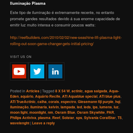
Iluminação Plasma
Este tipo de iluminação é extremamente recente, no entanto
promete gandes resultados devido á sua enorme capacidade de
emitir luz muito intensa e consumir poucos watts:
http://reefbuilders.com/2010/02/02/new-seashine-lifi-plasma-light-
rolling-out-soon-game-changer-gets-initial-pricing/
VISIT US ON
Posted in
Articles
|
Tagged
8 X 54 W
,
actinic
,
agua salgada
,
Aqua-
Eden
,
aquário
,
Aquário Recife
,
ATI Aquablue special
,
ATI blue plus
,
ATI TrueActinic
,
calha
,
corais
,
espectro
,
Giesemann fiji purple
,
hqi
,
iluminação
,
iluminaria
,
kelvin
,
lampada
,
led
,
leds
,
lps
,
lumens
,
luz
,
moon light
,
moonlight
,
nm
,
Osram Blue
,
Osram Skywhite
,
PAR
,
Philips Activiva
,
plasma
,
Reef
,
Solstar
,
sps
,
Sylvania CoralStar
,
T5
,
wavelenght
|
Leave a reply