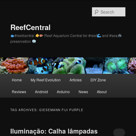
Skip
Skip
to
to
Sear
primary
secondary
content
content
ReefCentral
#reefcentral
Reef Aquarium Central for #reef
and #sea
preservation
Main
Home
My Reef Evolution
Articles
DIY Zone
menu
Reviews
Android
Arduino
News
About
TAG ARCHIVES:
GIESEMANN FIJI PURPLE
Iluminação: Calha lâmpadas