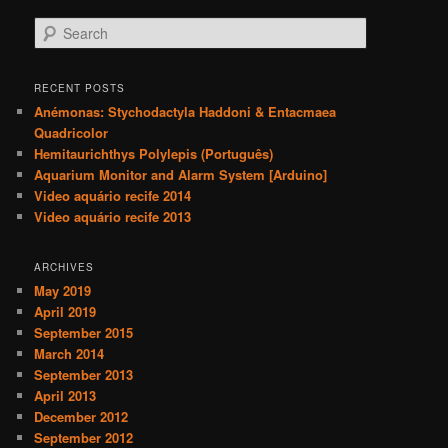
S
e
a
r
RECENT POSTS
c
Anémonas: Stychodactyla Haddoni & Entacmaea
h
Quadricolor
Hemitaurichthys Polylepis (Português)
Aquarium Monitor and Alarm System [Arduino]
Video aquário recife 2014
Video aquário recife 2013
ARCHIVES
May 2019
April 2019
September 2015
March 2014
September 2013
April 2013
December 2012
September 2012