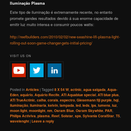
Iluminação Plasma
Este tipo de iluminação é extremamente recente, no entanto
promete gandes resultados devido á sua enorme capacidade de
emitir luz muito intensa e consumir poucos watts:
http://reefbuilders.com/2010/02/02/new-seashine-lifi-plasma-light-
rolling-out-soon-game-changer-gets-initial-pricing/
VISIT US ON
Posted in
Articles
|
Tagged
8 X 54 W
,
actinic
,
agua salgada
,
Aqua-
Eden
,
aquário
,
Aquário Recife
,
ATI Aquablue special
,
ATI blue plus
,
ATI TrueActinic
,
calha
,
corais
,
espectro
,
Giesemann fiji purple
,
hqi
,
iluminação
,
iluminaria
,
kelvin
,
lampada
,
led
,
leds
,
lps
,
lumens
,
luz
,
moon light
,
moonlight
,
nm
,
Osram Blue
,
Osram Skywhite
,
PAR
,
Philips Activiva
,
plasma
,
Reef
,
Solstar
,
sps
,
Sylvania CoralStar
,
T5
,
wavelenght
|
Leave a reply