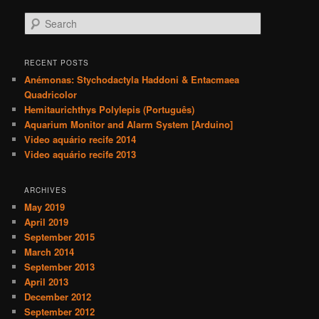
S
e
a
r
RECENT POSTS
c
Anémonas: Stychodactyla Haddoni & Entacmaea
h
Quadricolor
Hemitaurichthys Polylepis (Português)
Aquarium Monitor and Alarm System [Arduino]
Video aquário recife 2014
Video aquário recife 2013
ARCHIVES
May 2019
April 2019
September 2015
March 2014
September 2013
April 2013
December 2012
September 2012