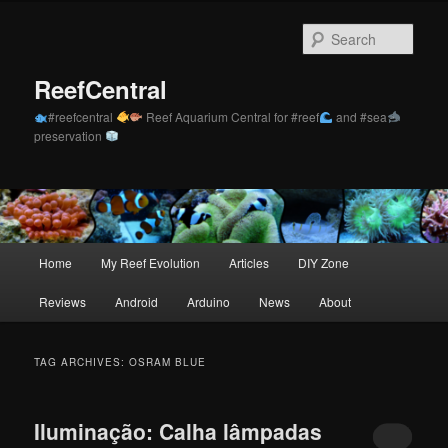
Skip
Skip
to
to
Sear
primary
secondary
content
content
ReefCentral
#reefcentral
Reef Aquarium Central for #reef
and #sea
preservation
Main
Home
My Reef Evolution
Articles
DIY Zone
menu
Reviews
Android
Arduino
News
About
TAG ARCHIVES:
OSRAM BLUE
Iluminação: Calha lâmpadas