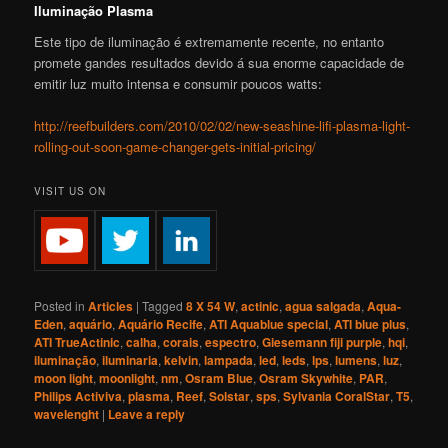
Iluminação Plasma
Este tipo de iluminação é extremamente recente, no entanto
promete gandes resultados devido á sua enorme capacidade de
emitir luz muito intensa e consumir poucos watts:
http://reefbuilders.com/2010/02/02/new-seashine-lifi-plasma-light-
rolling-out-soon-game-changer-gets-initial-pricing/
VISIT US ON
Posted in
Articles
|
Tagged
8 X 54 W
,
actinic
,
agua salgada
,
Aqua-
Eden
,
aquário
,
Aquário Recife
,
ATI Aquablue special
,
ATI blue plus
,
ATI TrueActinic
,
calha
,
corais
,
espectro
,
Giesemann fiji purple
,
hqi
,
iluminação
,
iluminaria
,
kelvin
,
lampada
,
led
,
leds
,
lps
,
lumens
,
luz
,
moon light
,
moonlight
,
nm
,
Osram Blue
,
Osram Skywhite
,
PAR
,
Philips Activiva
,
plasma
,
Reef
,
Solstar
,
sps
,
Sylvania CoralStar
,
T5
,
wavelenght
|
Leave a reply