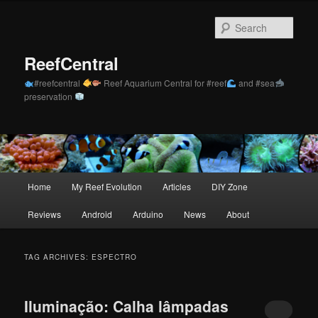
Skip
Skip
to
to
Sear
primary
secondary
content
content
ReefCentral
#reefcentral
Reef Aquarium Central for #reef
and #sea
preservation
Main
Home
My Reef Evolution
Articles
DIY Zone
menu
Reviews
Android
Arduino
News
About
TAG ARCHIVES:
ESPECTRO
Iluminação: Calha lâmpadas