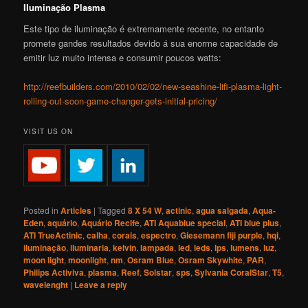
Iluminação Plasma
Este tipo de iluminação é extremamente recente, no entanto
promete gandes resultados devido á sua enorme capacidade de
emitir luz muito intensa e consumir poucos watts:
http://reefbuilders.com/2010/02/02/new-seashine-lifi-plasma-light-
rolling-out-soon-game-changer-gets-initial-pricing/
VISIT US ON
Posted in
Articles
|
Tagged
8 X 54 W
,
actinic
,
agua salgada
,
Aqua-
Eden
,
aquário
,
Aquário Recife
,
ATI Aquablue special
,
ATI blue plus
,
ATI TrueActinic
,
calha
,
corais
,
espectro
,
Giesemann fiji purple
,
hqi
,
iluminação
,
iluminaria
,
kelvin
,
lampada
,
led
,
leds
,
lps
,
lumens
,
luz
,
moon light
,
moonlight
,
nm
,
Osram Blue
,
Osram Skywhite
,
PAR
,
Philips Activiva
,
plasma
,
Reef
,
Solstar
,
sps
,
Sylvania CoralStar
,
T5
,
wavelenght
|
Leave a reply