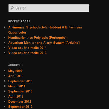
S
e
a
r
RECENT POSTS
c
Anémonas: Stychodactyla Haddoni & Entacmaea
h
Quadricolor
Hemitaurichthys Polylepis (Português)
Aquarium Monitor and Alarm System [Arduino]
Video aquário recife 2014
Video aquário recife 2013
ARCHIVES
May 2019
April 2019
September 2015
March 2014
September 2013
April 2013
December 2012
September 2012