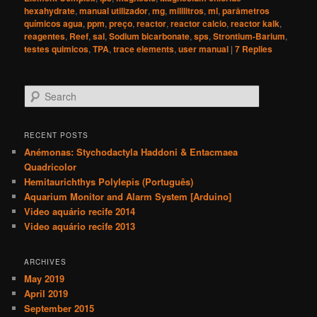
hexahydrate
,
manual utilizador
,
mg
,
mililitros
,
ml
,
parâmetros
químicos agua
,
ppm
,
preço
,
reactor
,
reactor calcio
,
reactor kalk
,
reagentes
,
Reef
,
sal
,
Sodium bicarbonate
,
sps
,
Strontium-Barium
,
testes quimicos
,
TPA
,
trace elements
,
user manual
|
7
Replies
S
e
a
r
RECENT POSTS
c
Anémonas: Stychodactyla Haddoni & Entacmaea
h
Quadricolor
Hemitaurichthys Polylepis (Português)
Aquarium Monitor and Alarm System [Arduino]
Video aquário recife 2014
Video aquário recife 2013
ARCHIVES
May 2019
April 2019
September 2015