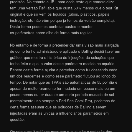
precisão. No entanto a JBL para cada teste que comercializa
tem uma versão Refillable que custa 50% menos que o test Kit
original e que so vem os líquidos (tubos, plásticos, papeis
instrução, etc não vêm porque ja temos da versão completa).
Desta forma podemos controlar custos e manter
os parâmetros sobre olho de forma mais regular.
No entanto e de forma a pretender dar uma visão mais alargada
de como tenho administrado e aplicado o Balling decidi fazer um
gráfico, que mostra o histórico de injecções de soluções que
tenho feito e qual o valor desse parâmetro medido no aquário.
Espero desta forma ajudar a perceber como fui doseando cada
um dos reagentes e como esse parâmetro flutuou ao longo do
tempo. De notar que as TPA’s são automáticas de 5L por dia e
apesar de muito raramente ter mudado um pouco mais ou um
pouco menos ou ter durante um curto período mudado de sal
(normalmente uso sempre o Red Sea Coral Pro), podemos de
certa forma assumir que as soluções de Balling a serem
injectadas eram as únicas a influenciar os parâmetros em
questão.
Os primeiros 3 gráficos mostram a evolução e variação dos