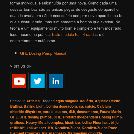
forma individual e substituída por uma nova. Como cada uma
dessas bombas são as únicas peças de desgaste do aparelho
quando avariarem não é necessário comprar novo aparelho ou ter
que substituir tudo, mas sim somente a bomba que avariou. Na
teoria é um equipamento muito bom e completo e tem mostrado
isso mesmo na prática.
Este modelo tem 4 saídas
e é
completamente autónomo.
GHL Dosing Pump Manual
VISIT US ON
Posted in
Articles
|
Tagged
agua salgada
,
aquário
,
Aquário Recife
,
Balling
,
Balling Light
,
bomba doseadora
,
ca
,
cálcio
,
Calcium
chloride dihydrate
,
corais
,
custos
,
dkh
,
doseamento
,
Fauna Marin
,
GHL
,
GHL dosing pumps
,
GHL: Profilux Independent Dosing Pump
,
graficos
,
Heavy-Metal complex
,
hisotrico
,
Iodine-Fluorine
,
Jbl
,
jbl
refillable
,
kalkwasser
,
Kh
,
Korallen-Zucht
,
Korallen-Zucht Trace
Element Complex
,
lps
,
magnésio
,
Magnesium chloride