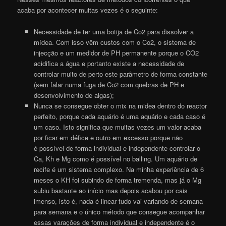
acaba por acontecer muitas vezes é o seguinte:
Necessidade de ter uma botija de Co2 para dissolver a
mídea. Com isso vêm custos com o Co2, o sistema de
injecção e um medidor de PH permanente porque o CO2
acidifica a água e portanto existe a necessidade de
controlar muito de perto este parâmetro de forma constante
(sem falar numa fuga de Co2 com quebras de PH e
desenvolvimento de algas);
Nunca se consegue obter o mix na midea dentro do reactor
perfeito, porque cada aquário é uma aquário e cada caso é
um caso. Isto significa que muitas vezes um valor acaba
por ficar em défice e outro em excesso porque não
é possível de forma individual e independente controlar o
Ca, Kh e Mg como é possível no balling. Um aquário de
recife é um sistema complexo. Na minha experiência de 6
meses o KH foi subindo de forma tremenda, mas já o Mg
subiu bastante ao início mas depois acabou por cais
imenso, isto é, nada é linear tudo vai variando de semana
para semana e o único método que consegue acompanhar
essas varações de forma individual e independente é o