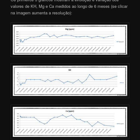
valores de KH, Mg e Ca medidos ao longo de 6 meses (se clicar
na imagem aumenta a resolução):