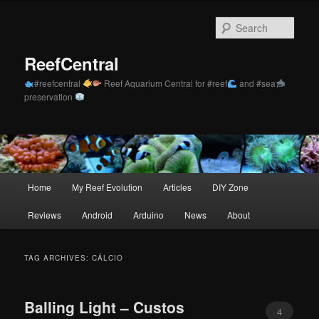
Skip
Skip
to
to
Sear
primary
secondary
content
content
ReefCentral
#reefcentral
Reef Aquarium Central for #reef
and #sea
preservation
Main
Home
My Reef Evolution
Articles
DIY Zone
menu
Reviews
Android
Arduino
News
About
TAG ARCHIVES:
CÁLCIO
Balling Light – Custos
4