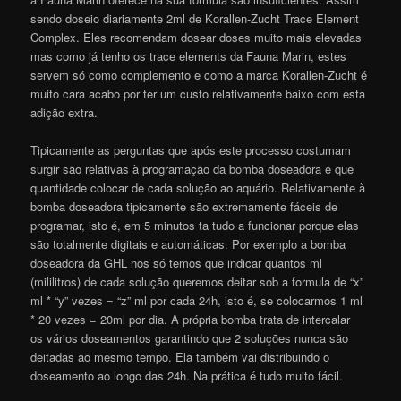
sendo doseio diariamente 2ml de Korallen-Zucht Trace Element
Complex. Eles recomendam dosear doses muito mais elevadas
mas como já tenho os trace elements da Fauna Marin, estes
servem só como complemento e como a marca Korallen-Zucht é
muito cara acabo por ter um custo relativamente baixo com esta
adição extra.
Tipicamente as perguntas que após este processo costumam
surgir são relativas à programação da bomba doseadora e que
quantidade colocar de cada solução ao aquário. Relativamente à
bomba doseadora tipicamente são extremamente fáceis de
programar, isto é, em 5 minutos ta tudo a funcionar porque elas
são totalmente digitais e automáticas. Por exemplo a bomba
doseadora da GHL nos só temos que indicar quantos ml
(mililitros) de cada solução queremos deitar sob a formula de “x”
ml * “y” vezes = “z” ml por cada 24h, isto é, se colocarmos 1 ml
* 20 vezes = 20ml por dia. A própria bomba trata de intercalar
os vários doseamentos garantindo que 2 soluções nunca são
deitadas ao mesmo tempo. Ela também vai distribuindo o
doseamento ao longo das 24h. Na prática é tudo muito fácil.