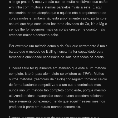
a longo prazo. A meu ver são custos muito aceitáveis que estão
em linha com muitos sistemas paralelos/rivais a este. É aqui
necessário ter em atenção que o aquário não é propriamente de
corais moles e também não está propriamente vazio, portanto é
natural que haja consumos bastante elevados de Ca, Kh e Mg e
se nos lhe fornecermos mais os corais crescem e quanto mais
crescem maior o consumo sobe.
Por exemplo um método como o do Kalk que certamente é mais
barato que o método de Balling nunca iria ter capacidade para
fornecer a quantidade necessária de sais para todos os corais.
É necessário ter igualmente em atenção que este é um método
completo, isto é, para além disto so existem as TPA’s. Muitos
outros métodos (reactores de cálcio) conseguem fornecer cálcio
de forma bastante competitiva e a um custo controlado mas
nunca são um método tão completo como este, porque mesmo
utilizando mideas avançadas essas nunca poderiam adicionar
trace elements por exemplo, tendo que adquirir esses mesmos
produtos à parte em outras marcas comerciais.
Nesses mesmos reactores de métodos concorrentes o que