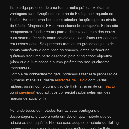
Este artigo pretende de uma forma muito prática explicar as
vantagens da utilização do sistema de Balling num aquário de
Recife. Este sistema tem como principal função repor os níveis
de Cálcio, Magnésio, KH e trace elements no aquário. Estes são
componentes fundamentais para o desenvolvimento dos corais
num sistema fechado como aquele que possuímos nos aquários
em nossas casa. Se queremos manter um grande conjunto de
corais saudáveis e com boas colorações, estes parâmetros
químicos são uma parte essencial para atingir esse objectivo
(claro que a iluminação e outros parâmetros são igualmente
importantes).
Como é de conhecimento geral podemos fazer este processo de
inúmeras maneiras, desde
reactores de Cálcio
com várias
mideas, assim como com o uso de Kalk (através de um
reactor
ou
pinga-pinga
) e/ou aditivos comercializados pelas grandes
marcas de aquariofilia.
No fundo todos os métodos têm as suas vantagens e
desvantagens, e cabe a cada um decidir qual método que se
adapta ao seu aquário. No meu caso adoptei o método de Balling
porque a meu ver é de longe o melhor método, mais fácil de