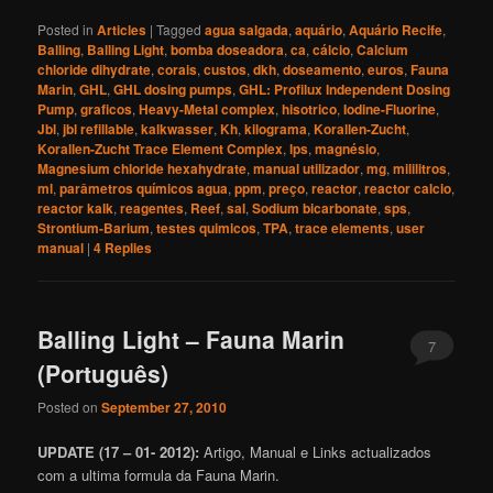
Posted in
Articles
|
Tagged
agua salgada
,
aquário
,
Aquário Recife
,
Balling
,
Balling Light
,
bomba doseadora
,
ca
,
cálcio
,
Calcium
chloride dihydrate
,
corais
,
custos
,
dkh
,
doseamento
,
euros
,
Fauna
Marin
,
GHL
,
GHL dosing pumps
,
GHL: Profilux Independent Dosing
Pump
,
graficos
,
Heavy-Metal complex
,
hisotrico
,
Iodine-Fluorine
,
Jbl
,
jbl refillable
,
kalkwasser
,
Kh
,
kilograma
,
Korallen-Zucht
,
Korallen-Zucht Trace Element Complex
,
lps
,
magnésio
,
Magnesium chloride hexahydrate
,
manual utilizador
,
mg
,
mililitros
,
ml
,
parâmetros químicos agua
,
ppm
,
preço
,
reactor
,
reactor calcio
,
reactor kalk
,
reagentes
,
Reef
,
sal
,
Sodium bicarbonate
,
sps
,
Strontium-Barium
,
testes quimicos
,
TPA
,
trace elements
,
user
manual
|
4
Replies
Balling Light – Fauna Marin
7
(Português)
Posted on
September 27, 2010
UPDATE (17 – 01- 2012):
Artigo, Manual e Links actualizados
com a ultima formula da Fauna Marin.