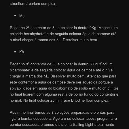
strontium / barium complex;
Mg
Pegar no 2º contentor de 5L e colocar la dentro 2Kg “Magnesium
chloride hexahydrate” e de seguida colocar água de osmose até
o nível chegar à marca dos 5L. Dissolver muito bem.
Kh
Pegar no 3º contentor de 5L e colocar la dentro 500g “Sodium
bicarbonate” e de seguida colocar água de osmose até o nível
chegar à marca dos 5L. Dissolver muito bem. Atenção que para
este contentor a água de osmose deve ser aquecida porque a
solvabilidade em água do bicabornato de sódio é muito difícil. Se
no final ficarem com alguma réstia de pó no fundo do contentor é
normal. No final colocar 25 ml Trace B iodine flour complex;
Assim no final temos as 3 soluções preparadas e prontas para
ligar à bomba doseadora. Agora é só colocar tubos, programar a
bomba doseadora e temos o sistema Balling Light stotalmente