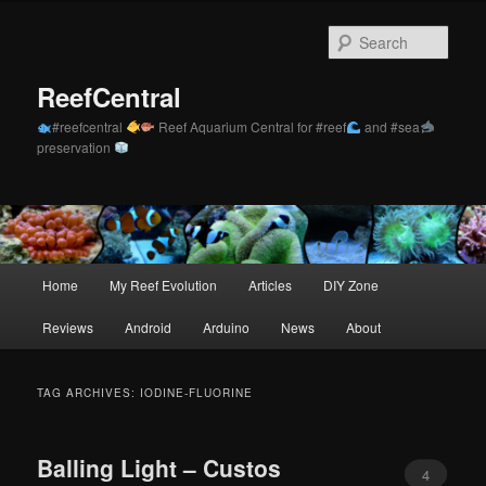
Skip
Skip
to
to
Sear
primary
secondary
content
content
ReefCentral
#reefcentral
Reef Aquarium Central for #reef
and #sea
preservation
Main
Home
My Reef Evolution
Articles
DIY Zone
menu
Reviews
Android
Arduino
News
About
TAG ARCHIVES:
IODINE-FLUORINE
Balling Light – Custos
4