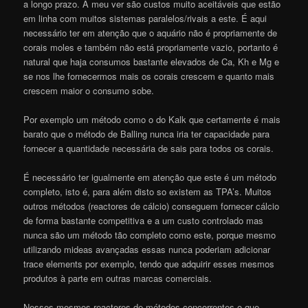
a longo prazo. A meu ver são custos muito aceitáveis que estão
em linha com muitos sistemas paralelos/rivais a este. É aqui
necessário ter em atenção que o aquário não é propriamente de
corais moles e também não está propriamente vazio, portanto é
natural que haja consumos bastante elevados de Ca, Kh e Mg e
se nos lhe fornecermos mais os corais crescem e quanto mais
crescem maior o consumo sobe.
Por exemplo um método como o do Kalk que certamente é mais
barato que o método de Balling nunca iria ter capacidade para
fornecer a quantidade necessária de sais para todos os corais.
É necessário ter igualmente em atenção que este é um método
completo, isto é, para além disto so existem as TPA’s. Muitos
outros métodos (reactores de cálcio) conseguem fornecer cálcio
de forma bastante competitiva e a um custo controlado mas
nunca são um método tão completo como este, porque mesmo
utilizando mideas avançadas essas nunca poderiam adicionar
trace elements por exemplo, tendo que adquirir esses mesmos
produtos à parte em outras marcas comerciais.
Nesses mesmos reactores de métodos concorrentes o que