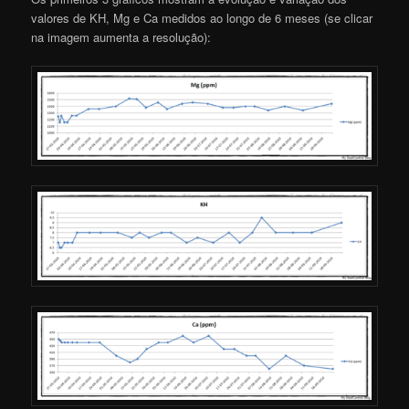
valores de KH, Mg e Ca medidos ao longo de 6 meses (se clicar
na imagem aumenta a resolução):