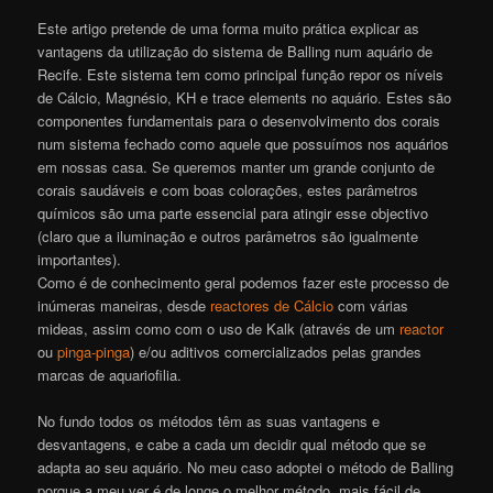
Este artigo pretende de uma forma muito prática explicar as
vantagens da utilização do sistema de Balling num aquário de
Recife. Este sistema tem como principal função repor os níveis
de Cálcio, Magnésio, KH e trace elements no aquário. Estes são
componentes fundamentais para o desenvolvimento dos corais
num sistema fechado como aquele que possuímos nos aquários
em nossas casa. Se queremos manter um grande conjunto de
corais saudáveis e com boas colorações, estes parâmetros
químicos são uma parte essencial para atingir esse objectivo
(claro que a iluminação e outros parâmetros são igualmente
importantes).
Como é de conhecimento geral podemos fazer este processo de
inúmeras maneiras, desde
reactores de Cálcio
com várias
mideas, assim como com o uso de Kalk (através de um
reactor
ou
pinga-pinga
) e/ou aditivos comercializados pelas grandes
marcas de aquariofilia.
No fundo todos os métodos têm as suas vantagens e
desvantagens, e cabe a cada um decidir qual método que se
adapta ao seu aquário. No meu caso adoptei o método de Balling
porque a meu ver é de longe o melhor método, mais fácil de