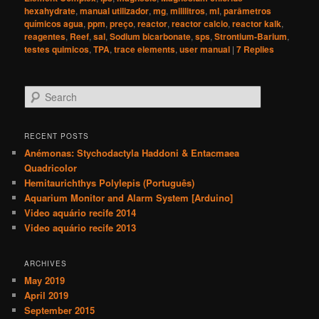
hexahydrate
,
manual utilizador
,
mg
,
mililitros
,
ml
,
parâmetros
químicos agua
,
ppm
,
preço
,
reactor
,
reactor calcio
,
reactor kalk
,
reagentes
,
Reef
,
sal
,
Sodium bicarbonate
,
sps
,
Strontium-Barium
,
testes quimicos
,
TPA
,
trace elements
,
user manual
|
7
Replies
S
e
a
r
RECENT POSTS
c
Anémonas: Stychodactyla Haddoni & Entacmaea
h
Quadricolor
Hemitaurichthys Polylepis (Português)
Aquarium Monitor and Alarm System [Arduino]
Video aquário recife 2014
Video aquário recife 2013
ARCHIVES
May 2019
April 2019
September 2015