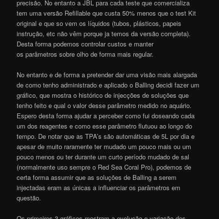
precisão. No entanto a JBL para cada teste que comercializa
tem uma versão Refillable que custa 50% menos que o test Kit
original e que so vem os líquidos (tubos, plásticos, papeis
instrução, etc não vêm porque ja temos da versão completa).
Desta forma podemos controlar custos e manter
os parâmetros sobre olho de forma mais regular.
No entanto e de forma a pretender dar uma visão mais alargada
de como tenho administrado e aplicado o Balling decidi fazer um
gráfico, que mostra o histórico de injecções de soluções que
tenho feito e qual o valor desse parâmetro medido no aquário.
Espero desta forma ajudar a perceber como fui doseando cada
um dos reagentes e como esse parâmetro flutuou ao longo do
tempo. De notar que as TPA’s são automáticas de 5L por dia e
apesar de muito raramente ter mudado um pouco mais ou um
pouco menos ou ter durante um curto período mudado de sal
(normalmente uso sempre o Red Sea Coral Pro), podemos de
certa forma assumir que as soluções de Balling a serem
injectadas eram as únicas a influenciar os parâmetros em
questão.
Os primeiros 3 gráficos mostram a evolução e variação dos