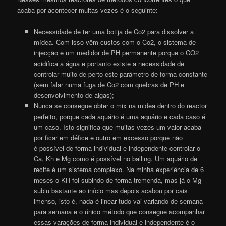
acaba por acontecer muitas vezes é o seguinte:
Necessidade de ter uma botija de Co2 para dissolver a
mídea. Com isso vêm custos com o Co2, o sistema de
injecção e um medidor de PH permanente porque o CO2
acidifica a água e portanto existe a necessidade de
controlar muito de perto este parâmetro de forma constante
(sem falar numa fuga de Co2 com quebras de PH e
desenvolvimento de algas);
Nunca se consegue obter o mix na midea dentro do reactor
perfeito, porque cada aquário é uma aquário e cada caso é
um caso. Isto significa que muitas vezes um valor acaba
por ficar em défice e outro em excesso porque não
é possível de forma individual e independente controlar o
Ca, Kh e Mg como é possível no balling. Um aquário de
recife é um sistema complexo. Na minha experiência de 6
meses o KH foi subindo de forma tremenda, mas já o Mg
subiu bastante ao início mas depois acabou por cais
imenso, isto é, nada é linear tudo vai variando de semana
para semana e o único método que consegue acompanhar
essas varações de forma individual e independente é o