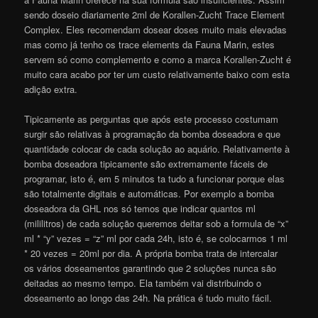
sendo doseio diariamente 2ml de Korallen-Zucht Trace Element
Complex. Eles recomendam dosear doses muito mais elevadas
mas como já tenho os trace elements da Fauna Marin, estes
servem só como complemento e como a marca Korallen-Zucht é
muito cara acabo por ter um custo relativamente baixo com esta
adição extra.
Tipicamente as perguntas que após este processo costumam
surgir são relativas à programação da bomba doseadora e que
quantidade colocar de cada solução ao aquário. Relativamente à
bomba doseadora tipicamente são extremamente fáceis de
programar, isto é, em 5 minutos ta tudo a funcionar porque elas
são totalmente digitais e automáticas. Por exemplo a bomba
doseadora da GHL nos só temos que indicar quantos ml
(mililitros) de cada solução queremos deitar sob a formula de “x”
ml * “y” vezes = “z” ml por cada 24h, isto é, se colocarmos 1 ml
* 20 vezes = 20ml por dia. A própria bomba trata de intercalar
os vários doseamentos garantindo que 2 soluções nunca são
deitadas ao mesmo tempo. Ela também vai distribuindo o
doseamento ao longo das 24h. Na prática é tudo muito fácil.