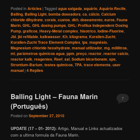
Posted in
Articles
|
Tagged
agua salgada
,
aquário
,
Aquário Recife
,
Balling
,
Balling Light
,
bomba doseadora
,
ca
,
cálcio
,
Calcium
chloride dihydrate
,
corais
,
custos
,
dkh
,
doseamento
,
euros
,
Fauna
Marin
,
GHL
,
GHL dosing pumps
,
GHL: Profilux Independent Dosing
Pump
,
graficos
,
Heavy-Metal complex
,
hisotrico
,
Iodine-Fluorine
,
Jbl
,
jbl refillable
,
kalkwasser
,
Kh
,
kilograma
,
Korallen-Zucht
,
Korallen-Zucht Trace Element Complex
,
lps
,
magnésio
,
Magnesium chloride hexahydrate
,
manual utilizador
,
mg
,
mililitros
,
ml
,
parâmetros químicos agua
,
ppm
,
preço
,
reactor
,
reactor calcio
,
reactor kalk
,
reagentes
,
Reef
,
sal
,
Sodium bicarbonate
,
sps
,
Strontium-Barium
,
testes quimicos
,
TPA
,
trace elements
,
user
manual
|
4
Replies
Balling Light – Fauna Marin
7
(Português)
Posted on
September 27, 2010
UPDATE (17 – 01- 2012):
Artigo, Manual e Links actualizados
com a ultima formula da Fauna Marin.