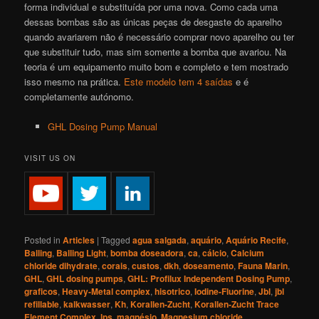
forma individual e substituída por uma nova. Como cada uma
dessas bombas são as únicas peças de desgaste do aparelho
quando avariarem não é necessário comprar novo aparelho ou ter
que substituir tudo, mas sim somente a bomba que avariou. Na
teoria é um equipamento muito bom e completo e tem mostrado
isso mesmo na prática.
Este modelo tem 4 saídas
e é
completamente autónomo.
GHL Dosing Pump Manual
VISIT US ON
Posted in
Articles
|
Tagged
agua salgada
,
aquário
,
Aquário Recife
,
Balling
,
Balling Light
,
bomba doseadora
,
ca
,
cálcio
,
Calcium
chloride dihydrate
,
corais
,
custos
,
dkh
,
doseamento
,
Fauna Marin
,
GHL
,
GHL dosing pumps
,
GHL: Profilux Independent Dosing Pump
,
graficos
,
Heavy-Metal complex
,
hisotrico
,
Iodine-Fluorine
,
Jbl
,
jbl
refillable
,
kalkwasser
,
Kh
,
Korallen-Zucht
,
Korallen-Zucht Trace
Element Complex
,
lps
,
magnésio
,
Magnesium chloride