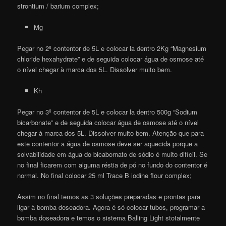
strontium / barium complex;
Mg
Pegar no 2º contentor de 5L e colocar la dentro 2Kg “Magnesium
chloride hexahydrate” e de seguida colocar água de osmose até
o nível chegar à marca dos 5L. Dissolver muito bem.
Kh
Pegar no 3º contentor de 5L e colocar la dentro 500g “Sodium
bicarbonate” e de seguida colocar água de osmose até o nível
chegar à marca dos 5L. Dissolver muito bem. Atenção que para
este contentor a água de osmose deve ser aquecida porque a
solvabilidade em água do bicabornato de sódio é muito difícil. Se
no final ficarem com alguma réstia de pó no fundo do contentor é
normal. No final colocar 25 ml Trace B iodine flour complex;
Assim no final temos as 3 soluções preparadas e prontas para
ligar à bomba doseadora. Agora é só colocar tubos, programar a
bomba doseadora e temos o sistema Balling Light stotalmente