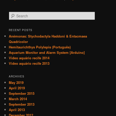
S
e
a
r
RECENT POSTS
c
Anémonas: Stychodactyla Haddoni & Entacmaea
h
Quadricolor
Hemitaurichthys Polylepis (Português)
Aquarium Monitor and Alarm System [Arduino]
Video aquário recife 2014
Video aquário recife 2013
ARCHIVES
May 2019
April 2019
September 2015
March 2014
September 2013
April 2013
December 2012