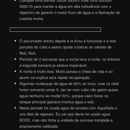
Coloquei uma bomba Tunze 3000l/h mais uma SunSun
3500 l/h para manter a água em alta turbulência com o
objectivo de garantir o maior fluxo de água e a libertação de
matéria morta;
O escumador entrou depois e la ficou a funcionar e a tirar
porcaria do cubo e assim ajudar a baixar os valores de
No2, No3;
Período de 3 semanas que a rocha teve a ciclar, no entanto
á segunda semana ja estava impecável;
A rocha é muito boa. Muito porosa e cheia de vida e so
assim se explica esta rápida recuperação;
Algumas mudanças de água de 50% ao incio, mas no total
foram somente umas 5. (ao tar num cubo não gasto quase
água nenhuma ao mudar 50%, porque caso fosse no
tanque principal gastava imensa água e sal);
Neste período foi usada agua da torneira com AquaSafe e
uns dias de repouso. Eu sei que devia ter usado agua
RO/DI, mas não tinha a unidade de osmose instalada e
propriamente calibrada;