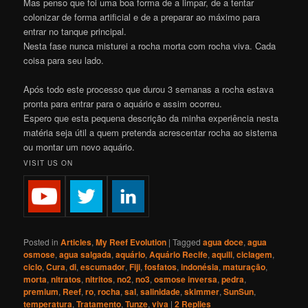
Mas penso que foi uma boa forma de a limpar, de a tentar
colonizar de forma artificial e de a preparar ao máximo para
entrar no tanque principal.
Nesta fase nunca misturei a rocha morta com rocha viva. Cada
coisa para seu lado.
Após todo este processo que durou 3 semanas a rocha estava
pronta para entrar para o aquário e assim ocorreu.
Espero que esta pequena descrição da minha experiência nesta
matéria seja útil a quem pretenda acrescentar rocha ao sistema
ou montar um novo aquário.
VISIT US ON
Posted in
Articles
,
My Reef Evolution
|
Tagged
agua doce
,
agua
osmose
,
agua salgada
,
aquário
,
Aquário Recife
,
aquili
,
ciclagem
,
ciclo
,
Cura
,
di
,
escumador
,
Fiji
,
fosfatos
,
indonésia
,
maturação
,
morta
,
nitratos
,
nitritos
,
no2
,
no3
,
osmose inversa
,
pedra
,
premium
,
Reef
,
ro
,
rocha
,
sal
,
salinidade
,
skimmer
,
SunSun
,
temperatura
,
Tratamento
,
Tunze
,
viva
|
2
Replies