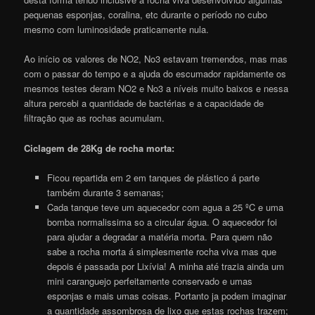
pequenas esponjas, coralina, etc durante o período no cubo
mesmo com luminosidade praticamente nula.
Ao início os valores de NO2, No3 estavam tremendos, mas mas
com o passar do tempo e a ajuda do escumador rapidamente os
mesmos testes deram NO2 e No3 a níveis muito baixos e nessa
altura percebi a quantidade de bactérias e a capacidade de
filtração que as rochas acumulam.
Ciclagem de 28Kg de rocha morta:
Ficou repartida em 2 em tanques de plástico á parte
também durante 3 semanas;
Cada tanque teve um aquecedor com agua a 25 ºC e uma
bomba normalissima so a circular água. O aquecedor foi
para ajudar a degradar a matéria morta. Para quem não
sabe a rocha morta á simplesmente rocha viva mas que
depois é passada por Lixívia! A minha até trazia ainda um
mini caranguejo perfeitamente conservado e umas
esponjas e mais umas coisas. Portanto ja podem imaginar
a quantidade assombrosa de lixo que estas rochas trazem;