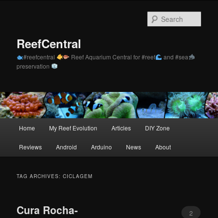
Skip
Skip
to
to
Sear
primary
secondary
content
content
ReefCentral
#reefcentral
Reef Aquarium Central for #reef
and #sea
preservation
Main
Home
My Reef Evolution
Articles
DIY Zone
menu
Reviews
Android
Arduino
News
About
TAG ARCHIVES:
CICLAGEM
Cura Rocha-
2