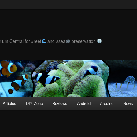
ium Central for #reef
and #sea
preservation
Articles
DIY Zone
Reviews
Android
Arduino
News