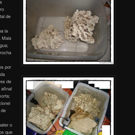
a
ro
tal de
a ia
. Mais
gua;
rocha
os por
 da
res de
afinal
orta;
cionei
 de
ater o
os que