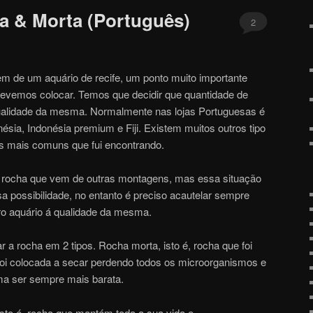
a & Morta (Português)
2
de um aquário de recife, um ponto muito importante
evemos colocar. Temos que decidir que quantidade de
qualidade da mesma. Normalmente nas lojas Portuguesas é
sia, Indonésia premium e Fiji. Existem muitos outros tipo
as mais comuns que fui encontrando.
 rocha que vem de outras montagens, mas essa situação
a possibilidade, no entanto é preciso acautelar sempre
ro aquário á qualidade da mesma.
 rocha em 2 tipos. Rocha morta, isto é, rocha que foi
 foi colocada a secar perdendo todos os microorganismos e
ma ser sempre mais barata.
isto é, rocha que mantém toda a sua vida e