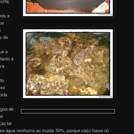
orta;
ois e
rar
m
s de
ue a
ntanto á
va
to
 so
pida
gua de
al
ao tar
se água nenhuma ao mudar 50%, porque caso fosse no