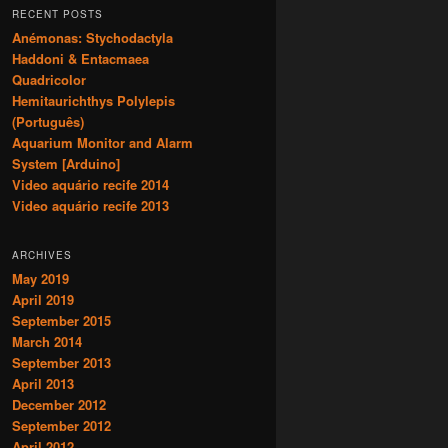
r
RECENT POSTS
c
Anémonas: Stychodactyla
h
Haddoni & Entacmaea
Quadricolor
Hemitaurichthys Polylepis
(Português)
Aquarium Monitor and Alarm
System [Arduino]
Video aquário recife 2014
Video aquário recife 2013
ARCHIVES
May 2019
April 2019
September 2015
March 2014
September 2013
April 2013
December 2012
September 2012
April 2012