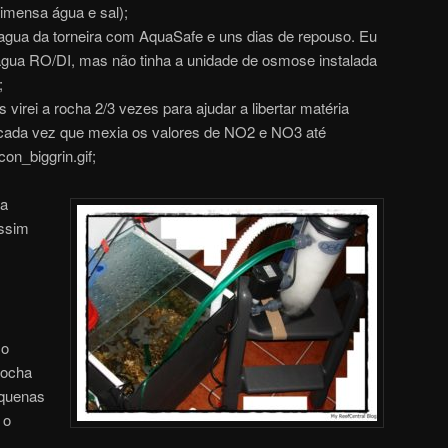
 imensa água e sal);
 agua da torneira com AquaSafe e uns dias de repouso. Eu
 agua RO/DI, mas não tinha a unidade de osmose instalada
;
virei a rocha 2/3 vezes para ajudar a libertar matéria
cada vez que mexia os valores de NO2 e NO3 até
;
da
assim
so
rocha
equenas
 o