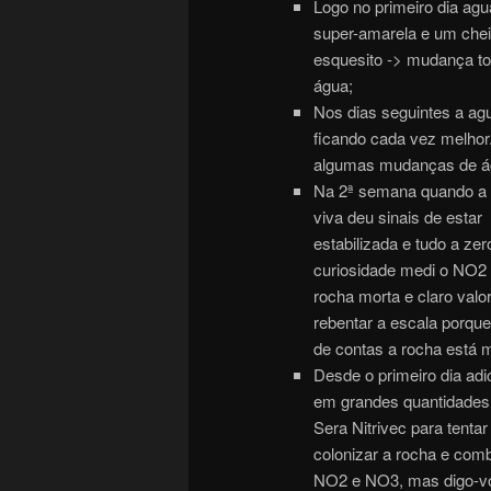
Logo no primeiro dia agu
super-amarela e um chei
esquesito -> mudança to
água;
Nos dias seguintes a agu
ficando cada vez melhor
algumas mudanças de á
Na 2ª semana quando a 
viva deu sinais de estar
estabilizada e tudo a zer
curiosidade medi o NO2
rocha morta e claro valo
rebentar a escala porque 
de contas a rocha está m
Desde o primeiro dia adi
em grandes quantidades
Sera Nitrivec para tentar
colonizar a rocha e comb
NO2 e NO3, mas digo-v