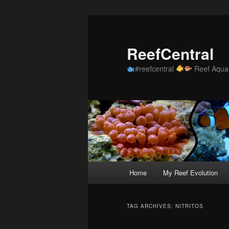
Skip
Skip
to
to
primary
secondary
ReefCentral
content
content
#reefcentral
Reef Aquar
Main
Home
My Reef Evolution
menu
TAG ARCHIVES:
NITRITOS