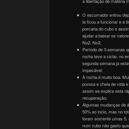
a libertação de matéria m
O escumador entrou dep
la ficou a funcionar e a ti
porcaria do cubo e assi
ajudar a baixar os valore
No2, No3;
Período de 3 semanas q
rocha teve a ciclar, no e
segunda semana ja esta
impecável;
A rocha é muito boa. Mui
porosa e cheia de vida e
assim se explica esta rá
recuperação;
Algumas mudanças de á
50% ao incio, mas no tot
foram somente umas 5. (
num cubo não gasto qua