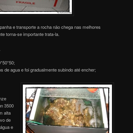
apanha e transporte a rocha não chega nas melhores
e torna-se importante trata-la.
:
*50*50;
s de agua e foi gradualmente subindo até encher;
nze
un 3500
m alta
ivo de
 água e