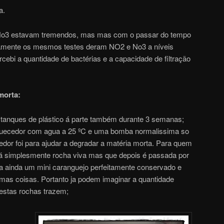
a.
, No3 estavam tremendos, mas mas com o passar do tempo
damente os mesmos testes deram NO2 e No3 a níveis
rcebi a quantidade de bactérias e a capacidade de filtração
morta:
 tanques de plástico á parte também durante 3 semanas;
uecedor com agua a 25 ºC e uma bomba normalissima so
edor foi para ajudar a degradar a matéria morta. Para quem
á simplesmente rocha viva mas que depois é passada por
zia ainda um mini caranguejo perfeitamente conservado e
as coisas. Portanto ja podem imaginar a quantidade
estas rochas trazem;